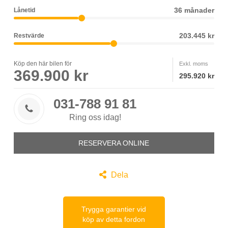
36 månader
Lånetid
203.445 kr
Restvärde
Köp den här bilen för
Exkl. moms
369.900 kr
295.920 kr
031-788 91 81

Ring oss idag!
RESERVERA ONLINE

Dela
Trygga garantier vid
köp av detta fordon