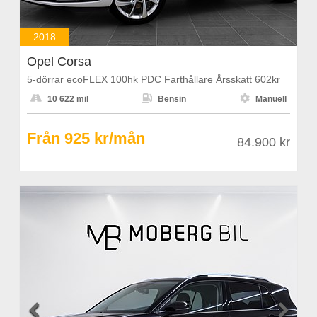
2018
Opel Corsa
5-dörrar ecoFLEX 100hk PDC Farthållare Årsskatt 602kr



10 622 mil
Bensin
Manuell
Från 925 kr/mån
84.900 kr

