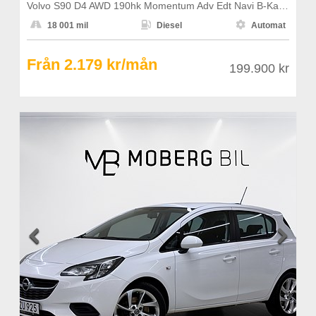
Volvo S90 D4 AWD 190hk Momentum Adv Edt Navi B-Kamera PDC



18 001 mil
Diesel
Automat
Från 2.179 kr/mån
199.900 kr

