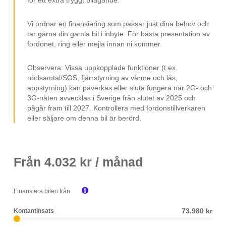
Bluetooth
Android Auto
Vi ordnar en finansiering som passar just dina behov och
tar gärna din gamla bil i inbyte. För bästa presentation av
17" fälgar
fordonet, ring eller mejla innan ni kommer.
Svensksåld
Observera: Vissa uppkopplade funktioner (t.ex.
ISOFIX
nödsamtal/SOS, fjärrstyrning av värme och lås,
appstyrning) kan påverkas eller sluta fungera när 2G- och
Räckvidd upp till 435 km (WLTP)
3G-näten avvecklas i Sverige från slutet av 2025 och
Räckvidd upp till 583 km Stad (WLTP)
pågår fram till 2027. Kontrollera med fordonstillverkaren
eller säljare om denna bil är berörd.
Leasebar till företag
MOMS/VAT
Från
4.032
kr / månad

Finansiera bilen från
73.980 kr
Kontantinsats