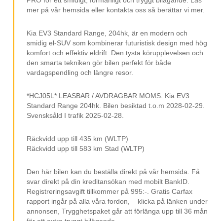
Multifunktionsratt
mer på vår hemsida eller kontakta oss så berättar vi mer.
Döda vinkel-varning
Uppmärksamhetsvarning
Kia EV3 Standard Range, 204hk, är en modern och
smidig el-SUV som kombinerar futuristisk design med hög
Touch Display
komfort och effektiv eldrift. Den tysta körupplevelsen och
den smarta tekniken gör bilen perfekt för både
2 zon klimatanläggning/ACC
vardagspendling och längre resor.
Elhissar
*HCJ05L* LEASBAR / AVDRAGBAR MOMS. Kia EV3
Elspeglar
Standard Range 204hk. Bilen besiktad t.o.m 2028-02-29.
Avbländande backspegel
Svensksåld I trafik 2025-02-28.
Infällbara sidospeglar
Räckvidd upp till 435 km (WLTP)
USB-C uttag
Räckvidd upp till 583 km Stad (WLTP)
12V-uttag
Den här bilen kan du beställa direkt på vår hemsida. Få
Klädsel (tyg)
svar direkt på din kreditansökan med mobilt BankID.
Registreringsavgift tillkommer på 995:-. Gratis Carfax
Digitalradio (DAB)
rapport ingår på alla våra fordon, – klicka på länken under
annonsen, Trygghetspaket går att förlänga upp till 36 mån
Apple carplay
för ett extra tryggt bilägande.