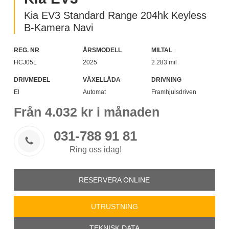
Kia EV3 Standard Range 204hk Keyless
B-Kamera Navi
REG. NR
ÅRSMODELL
MILTAL
HCJ05L
2025
2 283 mil
DRIVMEDEL
VÄXELLÅDA
DRIVNING
El
Automat
Framhjulsdriven
Från
4.032
kr i månaden
031-788 91 81

Ring oss idag!
RESERVERA ONLINE
UTRUSTNING
TEKNISK DATA