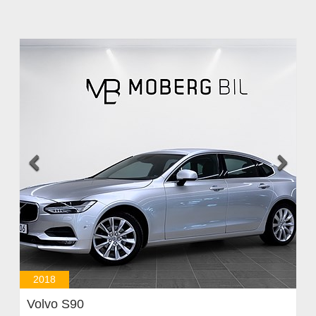


2018
Volvo S90