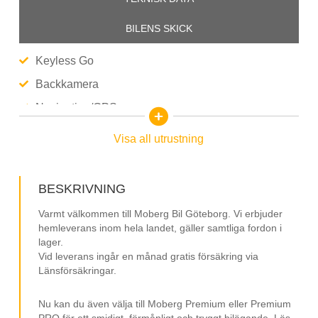
BILENS SKICK
Keyless Go
Backkamera
Navigation/GPS
Parkeringssensorer
Visa all utrustning
Lane Assist
Farthållare (adaptiv)
BESKRIVNING
Rattvärme
Varmt välkommen till Moberg Bil Göteborg. Vi erbjuder
Stolsvärme fram
hemleverans inom hela landet, gäller samtliga fordon i
lager.
Växelpaddlar
Vid leverans ingår en månad gratis försäkring via
Länsförsäkringar.
LED Strålkastare
Körlägen
Nu kan du även välja till Moberg Premium eller Premium
PRO för ett smidigt, förmånligt och tryggt bilägande. Läs