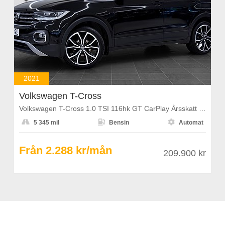
2021
Volkswagen T-Cross
Volkswagen T-Cross 1.0 TSI 116hk GT CarPlay Årsskatt 1108kr



5 345 mil
Bensin
Automat
Från 2.288 kr/mån
209.900 kr