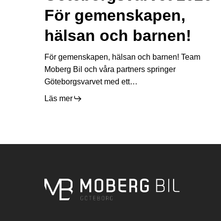
–
För gemenskapen,
För
gemenskapen,
hälsan och barnen!
hälsan
och
För gemenskapen, hälsan och barnen! Team
barnen!
Moberg Bil och våra partners springer
Göteborgsvarvet med ett…
Läs mer