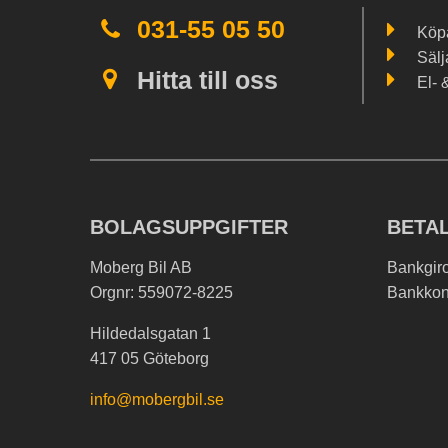
031-55 05 50
Köpa
Sälj
Hitta till oss
El- 
BOLAGSUPPGIFTER
BETA
Moberg Bil AB
Bankgir
Orgnr: 559072-8225
Bankkon
Hildedalsgatan 1
417 05 Göteborg
info@mobergbil.se