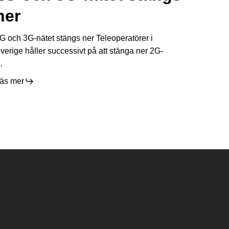
G-
ner
ätet
tängs
G och 3G-nätet stängs ner Teleoperatörer i
er
verige håller successivt på att stänga ner 2G-
…
äs mer