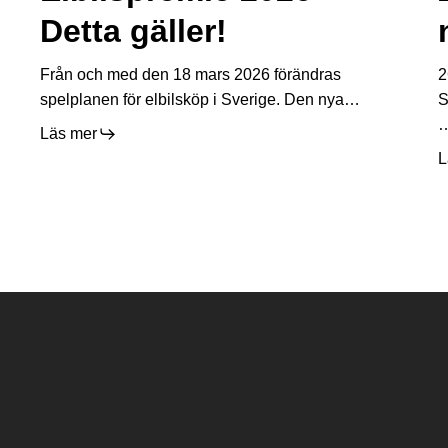
–
3
Detta gäller!
Detta
n
gäller!
s
Från och med den 18 mars 2026 förändras
2
n
spelplanen för elbilsköp i Sverige. Den nya…
S
Läs mer
L