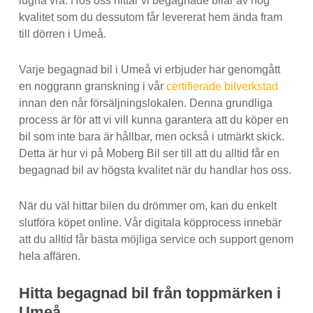
lugna vrå. Hos oss hittar vi begagnade bilar av hög
kvalitet som du dessutom får levererat hem ända fram
till dörren i Umeå.
Varje begagnad bil i Umeå vi erbjuder har genomgått
en noggrann granskning i vår
certifierade bilverkstad
innan den når försäljningslokalen. Denna grundliga
process är för att vi vill kunna garantera att du köper en
bil som inte bara är hållbar, men också i utmärkt skick.
Detta är hur vi på Moberg Bil ser till att du alltid får en
begagnad bil av högsta kvalitet när du handlar hos oss.
När du väl hittar bilen du drömmer om, kan du enkelt
slutföra köpet online. Vår digitala köpprocess innebär
att du alltid får bästa möjliga service och support genom
hela affären.
Hitta begagnad bil från toppmärken i
Umeå