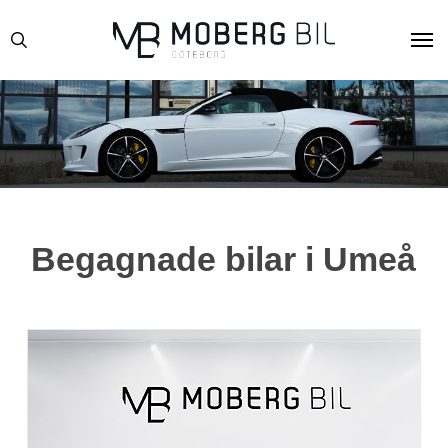
Skip
Men
to
search
main
content
Begagnade bilar i Umeå