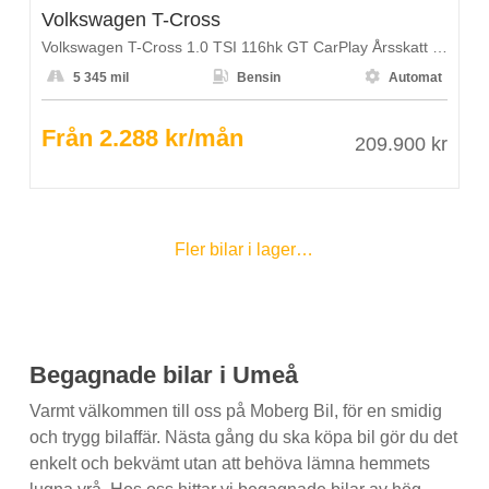
Volkswagen T-Cross
Volkswagen T-Cross 1.0 TSI 116hk GT CarPlay Årsskatt 1108kr



5 345 mil
Bensin
Automat
Från 2.288 kr/mån
209.900 kr
Fler bilar i lager…
Begagnade bilar i Umeå
Varmt välkommen till oss på Moberg Bil, för en smidig
och trygg bilaffär. Nästa gång du ska köpa bil gör du det
enkelt och bekvämt utan att behöva lämna hemmets