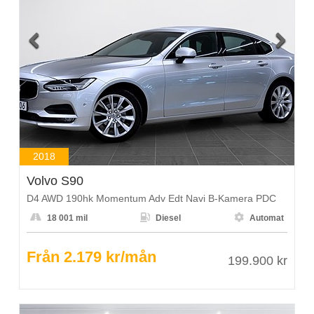


2018
Volvo S90
D4 AWD 190hk Momentum Adv Edt Navi B-Kamera PDC



18 001 mil
Diesel
Automat
Från 2.179 kr/mån
199.900 kr