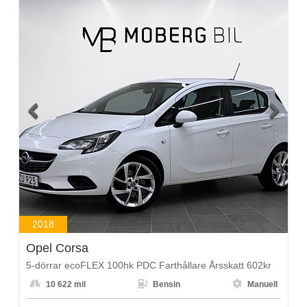


2018
Opel Corsa
5-dörrar ecoFLEX 100hk PDC Farthållare Årsskatt 602kr



10 622 mil
Bensin
Manuell