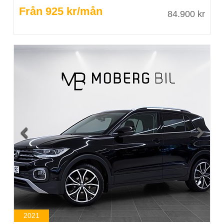
Från 925 kr/mån
84.900 kr


2021