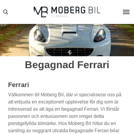
Skip
Men
to
search
main
content
Begagnad Ferrari
Ferrari
Välkommen till Moberg Bil, där vi specialiserar oss på
att erbjuda en exceptionell upplevelse för dig som är
intresserad av att äga en begagnad Ferrari. Vi förstår
passionen och entusiasmen som omger detta
prestigefyllda bilmärke. Hos Moberg Bil hittar du en
samling av noggrant utvalda begagnade Ferrari-bilar