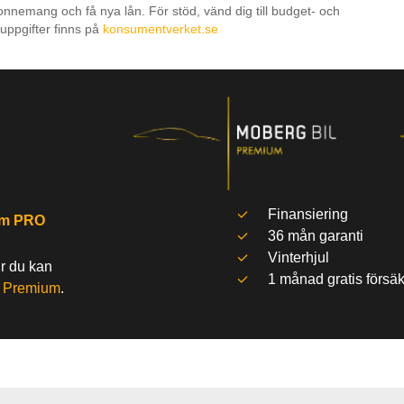
onnemang och få nya lån. För stöd, vänd dig till budget- och
uppgifter finns på
konsumentverket.se
Finansiering
um PRO
36 mån garanti
Vinterhjul
ur du kan
1 månad gratis försäk
l
Premium
.