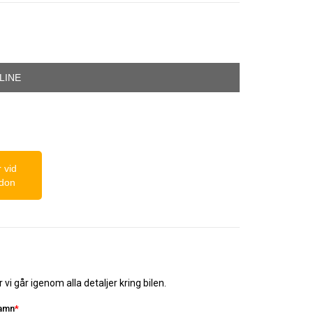
LINE
 vid
rdon