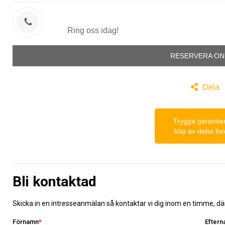

Ring oss idag!
RESERVERA ON

Dela
Trygga garantier
köp av detta fo