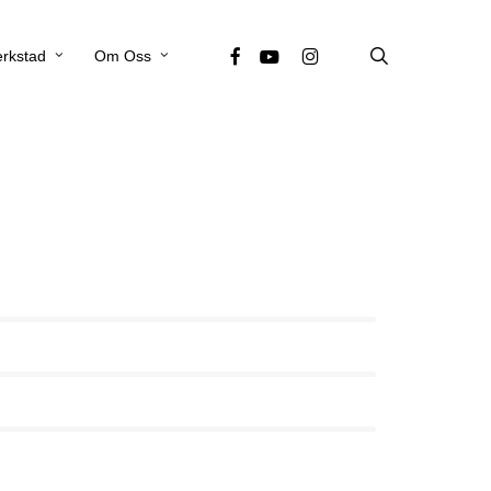
search
facebook
youtube
instagram
rkstad
Om Oss