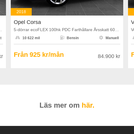
2018
Opel Corsa
V
tum Adv Edt Navi B-Kamera PDC
5-dörrar ecoFLEX 100hk PDC Farthållare Årsskatt 602kr



t
10 622 mil
Bensin
Manuell
Från 925 kr/mån
kr
84.900 kr
Läs mer om
här.