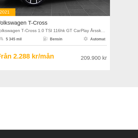
2021
olkswagen T-Cross
Volkswagen T-Cross 1.0 TSI 116hk GT CarPlay Årsskatt 1108kr



5 345 mil
Bensin
Automat
Från 2.288 kr/mån
209.900 kr