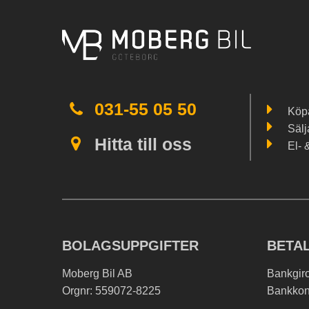
031-55 05 50
Köpa
Sälj
Hitta till oss
El- 
BOLAGSUPPGIFTER
BETA
Moberg Bil AB
Bankgir
Orgnr: 559072-8225
Bankkon