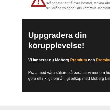
svårigheter att få hyra bostad, teckna ab
skuldrådgivningen i din kommun. Kontakt
Uppgradera din
körupplevelse!
Vi lanserar nu Moberg
Premium
och
Premi
Prata med våra säljare så berättar vi mer om h
göra ett riktigt förmånligt bilköp med Moberg Bi