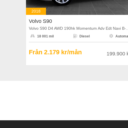
2018
Volvo S90
Volvo S90 D4 AWD 190hk Momen



18 001 mil
Diesel
Automa
Från 2.179 kr/mån
199.900 