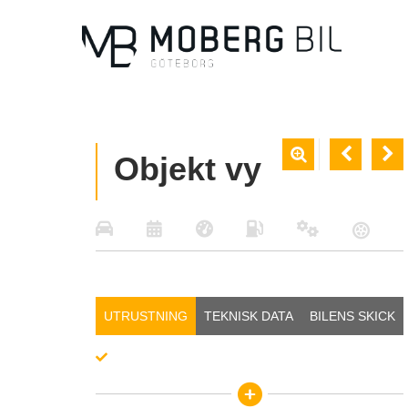
Skip
to
main
content



Objekt vy

UTRUSTNING
TEKNISK DATA
BILENS SKICK