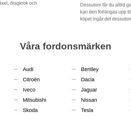
växel, dragkrok och
Dessutom får du alltid g
kan den förlängas upp ti
köpet ingår det dessutom 
Våra fordonsmärken
Audi
Bentley
Citroën
Dacia
Iveco
Jaguar
Mitsubishi
Nissan
Skoda
Tesla