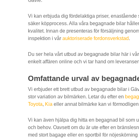
Gävle.
Vi kan erbjuda dig fördelaktiga priser, enastående
säker köpprocess. Alla våra begagnade bilar hål
kvalitet. Innan de presenteras för försäljning gen
inspektion i vår
auktoriserade fordonsverkstad
.
Du ser hela vårt utbud av begagnade bilar här i vår
enkelt affären online och vi tar hand om leveransen 
Omfattande urval av begagnade
Vi erbjuder ett brett utbud av begagnade bilar i Gäv
stor variation av bilmärken. Letar du efter en
begag
Toyota
,
Kia
eller annat bilmärke kan vi förmodligen
Vi kan även hjälpa dig hitta en begagnad bil som 
och behov. Oavsett om du är ute efter en bränslesnå
med stort bagage eller en sportbil för nöjeskörning h