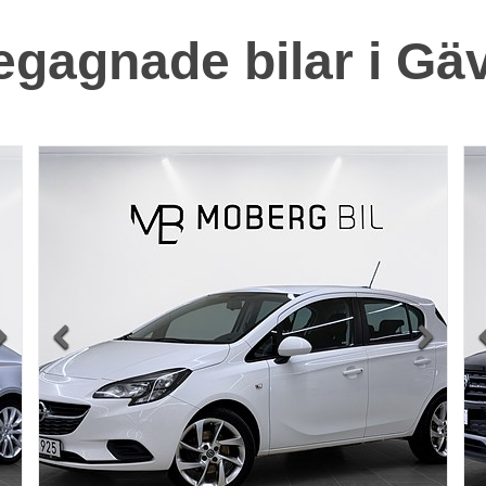
gagnade bilar i Gä


