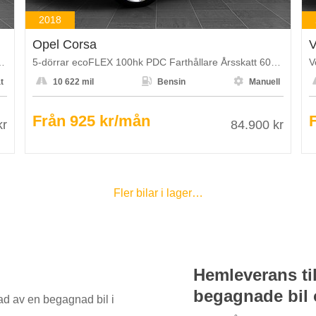
2018
Opel Corsa
V
tum Adv Edt Navi B-Kamera PDC
5-dörrar ecoFLEX 100hk PDC Farthållare Årsskatt 602kr



t
10 622 mil
Bensin
Manuell
Från 925 kr/mån
kr
84.900 kr
Fler bilar i lager…
Hemleverans til
begagnade bil 
rad av en begagnad bil i