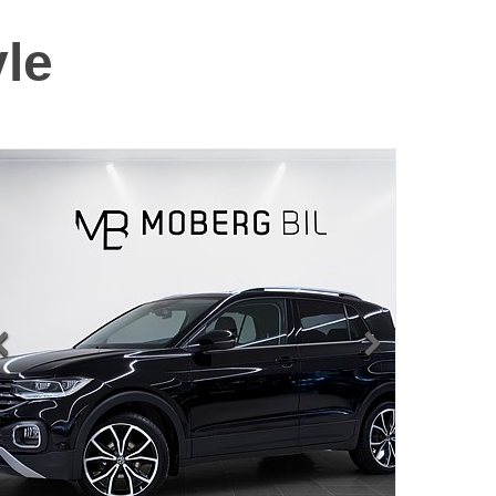
vle

