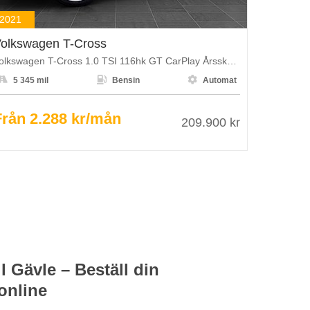
2021
olkswagen T-Cross
Volkswagen T-Cross 1.0 TSI 116hk GT CarPlay Årsskatt 1108kr



5 345 mil
Bensin
Automat
Från 2.288 kr/mån
209.900 kr
l Gävle – Beställ din
online