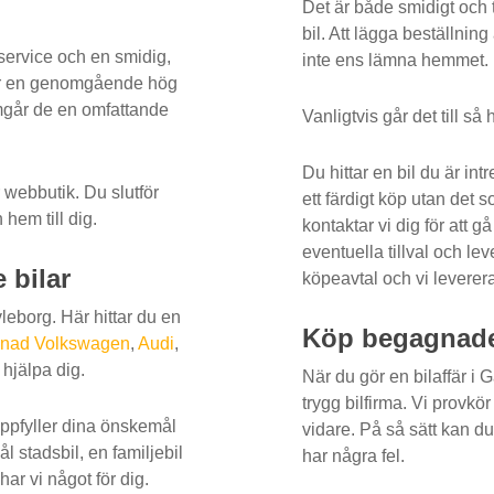
Det är både smidigt och 
bil. Att lägga beställnin
 service och en smidig,
inte ens lämna hemmet.
ler en genomgående hög
omgår de en omfattande
Vanligtvis går det till så 
Du hittar en bil du är in
 webbutik. Du slutför
ett färdigt köp utan det s
hem till dig.
kontaktar vi dig för att 
eventuella tillval och lev
 bilar
köpeavtal och vi leverera
leborg. Här hittar du en
Köp begagnade 
nad Volkswagen
,
Audi
,
 hjälpa dig.
När du gör en bilaffär i
trygg bilfirma. Vi provkör
uppfyller dina önskemål
vidare. På så sätt kan du
l stadsbil, en familjebil
har några fel.
ar vi något för dig.