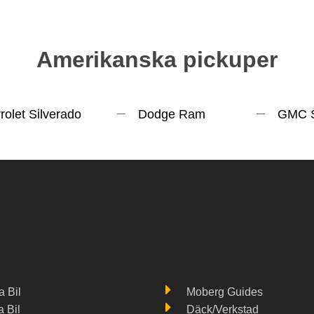
Amerikanska pickuper
olet Silverado
Dodge Ram
GMC S
 Bil
Moberg Guides
a Bil
Däck/Verkstad