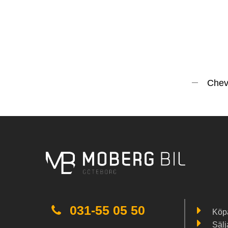
Chevr
031-55 05 50
Köpa
Sälj