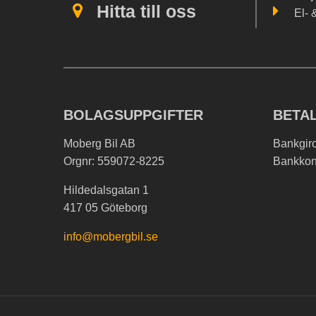
Hitta till oss
El- 
BOLAGSUPPGIFTER
BETA
Moberg Bil AB
Bankgir
Orgnr: 559072-8225
Bankkon
Hildedalsgatan 1
417 05 Göteborg
info@mobergbil.se