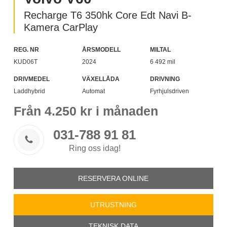
Recharge T6 350hk Core Edt Navi B-
Kamera CarPlay
REG. NR
ÅRSMODELL
MILTAL
KUD06T
2024
6 492 mil
DRIVMEDEL
VÄXELLÅDA
DRIVNING
Laddhybrid
Automat
Fyrhjulsdriven
Från
4.250
kr i månaden
031-788 91 81

Ring oss idag!
RESERVERA ONLINE
UTRUSTNING
TEKNISK DATA