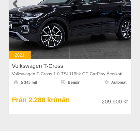


2021
Volkswagen T-Cross
Volkswagen T-Cross 1.0 TSI 116hk GT CarPlay Årsskatt 1108kr



5 345 mil
Bensin
Automat
Från 2.288 kr/mån
209.900 kr