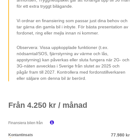
Infällbara Sidospeglar
för ett extra tryggt bilägande.
Multifunktionsratt
Vi ordnar en finansiering som passar just dina behov och
Avbländad Backspegel
tar gärna din gamla bil i inbyte. För bästa presentation av
fordonet, ring eller mejla innan ni kommer.
Elspeglar
Elhissar
Observera: Vissa uppkopplade funktioner (t.ex.
nödsamtal/SOS, fjärrstyrning av värme och lås,
2-Zons Klimatanläggning ACC
appstyrning) kan påverkas eller sluta fungera när 2G- och
12V Uttag
3G-näten avvecklas i Sverige från slutet av 2025 och
pågår fram till 2027. Kontrollera med fordonstillverkaren
Isofix
eller säljare om denna bil är berörd.
Svensksåld
LEASEBAR TILL FÖRETAG
Från
4.250
kr / månad
MOMS / VAT.

Finansiera bilen från
77.980 kr
Kontantinsats