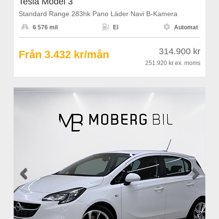
Tesla Model 3
Standard Range 283hk Pano Läder Navi B-Kamera



6 576 mil
El
Automat
314.900 kr
Från 3.432 kr/mån
251.920 kr
ex. moms

