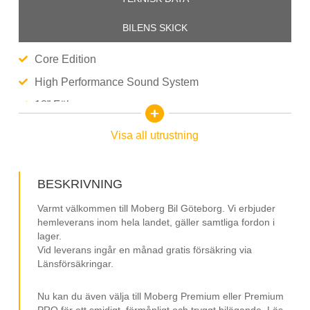
BILENS SKICK
Core Edition
High Performance Sound System
18” Fälgar
Digital Cockpit
Visa all utrustning
Navigation / GPS
Google Maps
BESKRIVNING
Parkeringsvärmare
Varmt välkommen till Moberg Bil Göteborg. Vi erbjuder
Adaptiv Farthållare
hemleverans inom hela landet, gäller samtliga fordon i
lager.
Keyless Go
Vid leverans ingår en månad gratis försäkring via
Länsförsäkringar.
Elmanövrerad Baklucka
Räckvidd Upp Till 106 Km Stad (WLTP)
Nu kan du även välja till Moberg Premium eller Premium
PRO för ett smidigt, förmånligt och tryggt bilägande. Läs