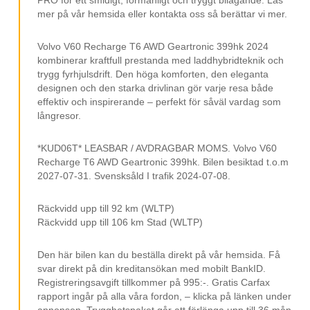
Räckvidd Upp Till 92 Km (WLTP)
mer på vår hemsida eller kontakta oss så berättar vi mer.
Utfällbar Dragkrok
Backkamera
Volvo V60 Recharge T6 AWD Geartronic 399hk 2024
kombinerar kraftfull prestanda med laddhybridteknik och
LED Strålkastare
trygg fyrhjulsdrift. Den höga komforten, den eleganta
designen och den starka drivlinan gör varje resa både
Apple CarPlay
effektiv och inspirerande – perfekt för såväl vardag som
Android Auto
långresor.
Rattvärme
*KUD06T* LEASBAR / AVDRAGBAR MOMS. Volvo V60
Stolsvärme Fram Och Bak
Recharge T6 AWD Geartronic 399hk. Bilen besiktad t.o.m
2027-07-31. Svensksåld I trafik 2024-07-08.
BLIS
Lane Assist
Räckvidd upp till 92 km (WLTP)
Räckvidd upp till 106 km Stad (WLTP)
Parkeringssensorer
Touch Display Skärm
Den här bilen kan du beställa direkt på vår hemsida. Få
svar direkt på din kreditansökan med mobilt BankID.
Körläge
Registreringsavgift tillkommer på 995:-. Gratis Carfax
rapport ingår på alla våra fordon, – klicka på länken under
Digitalradio DAB
annonsen, Trygghetspaket går att förlänga upp till 36 mån