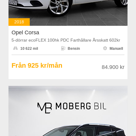
2018
Opel Corsa
5-dörrar ecoFLEX 100hk PDC Farthållare Årsskatt 602kr



10 622 mil
Bensin
Manuell
Från 925 kr/mån
84.900 kr