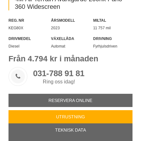
360 Widescreen
REG. NR
ÅRSMODELL
MILTAL
KEG80X
2023
11 757 mil
DRIVMEDEL
VÄXELLÅDA
DRIVNING
Diesel
Automat
Fyrhjulsdriven
Från
4.794
kr i månaden
031-788 91 81

Ring oss idag!
RESERVERA ONLINE
UTRUSTNING
TEKNISK DATA