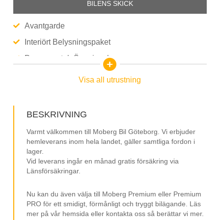
BILENS SKICK
Avantgarde
Interiört Belysningspaket
Panoramatak Öppningsbar
Luftfjädring
Visa all utrustning
360° kamera,Ergonomipaket
Kupévärmare
BESKRIVNING
Infällbar Dragkrok
Varmt välkommen till Moberg Bil Göteborg. Vi erbjuder
Widescreen Cockpit
hemleverans inom hela landet, gäller samtliga fordon i
lager.
Parkeringssensorer PDC
Vid leverans ingår en månad gratis försäkring via
Länsförsäkringar.
Navigation GPS
Keyless GO
Nu kan du även välja till Moberg Premium eller Premium
LED Strålkastare
PRO för ett smidigt, förmånligt och tryggt bilägande. Läs
mer på vår hemsida eller kontakta oss så berättar vi mer.