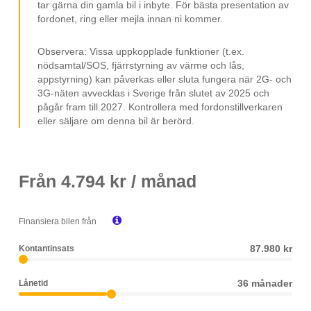
tar gärna din gamla bil i inbyte. För bästa presentation av
Leasebar Till Företag
fordonet, ring eller mejla innan ni kommer.
MOMS / VAT
Observera: Vissa uppkopplade funktioner (t.ex.
nödsamtal/SOS, fjärrstyrning av värme och lås,
appstyrning) kan påverkas eller sluta fungera när 2G- och
3G-näten avvecklas i Sverige från slutet av 2025 och
pågår fram till 2027. Kontrollera med fordonstillverkaren
eller säljare om denna bil är berörd.
Från
4.794
kr / månad

Finansiera bilen från
87.980 kr
Kontantinsats
36 månader
Lånetid