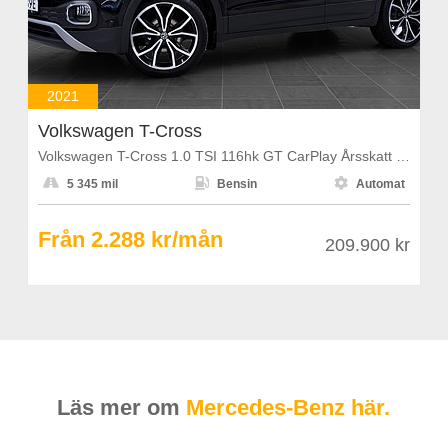
2021
Volkswagen T-Cross
Volkswagen T-Cross 1.0 TSI 116hk GT CarPlay Årsskatt 1108kr



5 345 mil
Bensin
Automat
Från 2.288 kr/mån
209.900 kr
Läs mer om
Mercedes-Benz här.