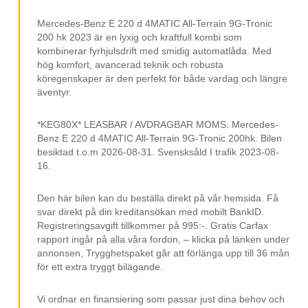
Skyltigenkänning
Klädsel Halvskinn
Mercedes-Benz E 220 d 4MATIC All-Terrain 9G-Tronic
200 hk 2023 är en lyxig och kraftfull kombi som
19 Tum Fälg
kombinerar fyrhjulsdrift med smidig automatlåda. Med
hög komfort, avancerad teknik och robusta
Adaptiv Farthållare Distronic Plus
köregenskaper är den perfekt för både vardag och längre
Döda Vinkel Varning
äventyr.
Attention Assist
*KEG80X* LEASBAR / AVDRAGBAR MOMS. Mercedes-
Dynamic Select
Benz E 220 d 4MATIC All-Terrain 9G-Tronic 200hk. Bilen
besiktad t.o.m 2026-08-31. Svensksåld I trafik 2023-08-
Bluetooth Telefoni Och Musik
16.
Kurshållningsassistent
Den här bilen kan du beställa direkt på vår hemsida. Få
Bromsassistans
svar direkt på din kreditansökan med mobilt BankID.
Registreringsavgift tillkommer på 995:-. Gratis Carfax
Elmanövrerad Baklucka
rapport ingår på alla våra fordon, – klicka på länken under
Ambient Light
annonsen, Trygghetspaket går att förlänga upp till 36 mån
för ett extra tryggt bilägande.
Svensksåld
ISOFIX
Vi ordnar en finansiering som passar just dina behov och