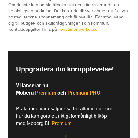
Om du inte kan betala tillbaka skulden i tid riskerar du en
betalningsanmärkning. Det kan leda till svårigheter att få hyra
bostad, teckna abonnemang och få nya lån. För stöd, vänd
dig till budget- och skuldrådgivningen i din kommun.
Kontaktuppgifter finns på
konsumentverket.se
Uppgradera din körupplevelse!
Vi lanserar nu
Moberg
Premium
och
Premium PRO
Prata med våra säljare så berättar vi mer om
hur du kan göra ett riktigt förmånligt bilköp
med Moberg Bil
Premium
.