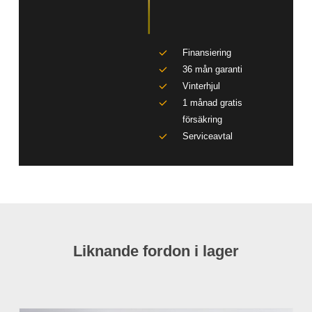
Finansiering
36 mån garanti
Vinterhjul
1 månad gratis
försäkring
Serviceavtal
Liknande fordon i lager