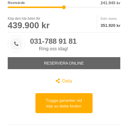
241.945 kr
Restvärde
Köp den här bilen för
Exkl. moms
439.900 kr
351.920 kr
031-788 91 81

Ring oss idag!
RESERVERA ONLINE

Dela
Trygga garantier vid
köp av detta fordon