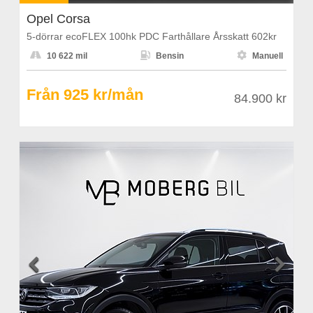
Opel Corsa
5-dörrar ecoFLEX 100hk PDC Farthållare Årsskatt 602kr



10 622 mil
Bensin
Manuell
Från 925 kr/mån
84.900 kr

