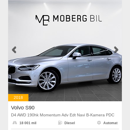


2018
Volvo S90
D4 AWD 190hk Momentum Adv Edt Navi B-Kamera PDC



18 001 mil
Diesel
Automat