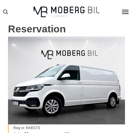
Skip
Men
to
search
main
content
Reservation
Reg nr. RAR37S