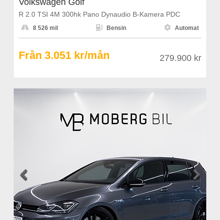
Volkswagen Golf
R 2.0 TSI 4M 300hk Pano Dynaudio B-Kamera PDC



8 526 mil
Bensin
Automat
Från 3.051 kr/mån
279.900 kr

