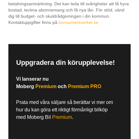
betalningsanmärkning. Det kan leda till svårigheter att få hyra
bostad, teckna abonnemang och få nya lån. För stöd, vänd
dig till budget- och skuldrådgivningen i din kommun.
Kontaktuppgifter finns på
konsumentverket.se
Uppgradera din körupplevelse!
Vi lanserar nu
Moberg
Premium
och
Premium PRO
Prata med våra säljare så berättar vi mer om
hur du kan göra ett riktigt förmånligt bilköp
med Moberg Bil
Premium
.