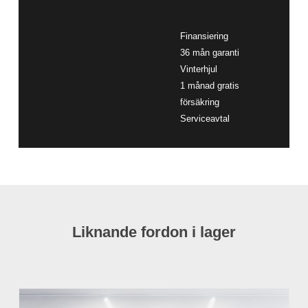
Finansiering
36 mån garanti
Vinterhjul
1 månad gratis
försäkring
Serviceavtal
Liknande fordon i lager