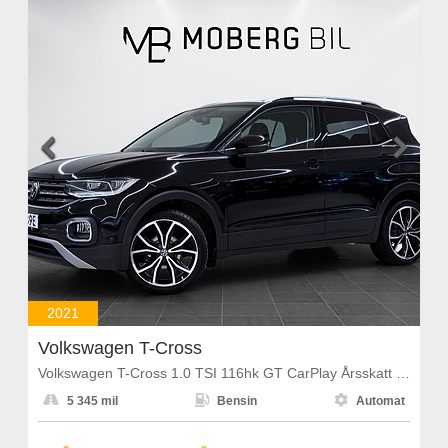


2021
Volkswagen T-Cross
Volkswagen T-Cross 1.0 TSI 116hk GT CarPlay Årsskatt 1108kr



5 345 mil
Bensin
Automat