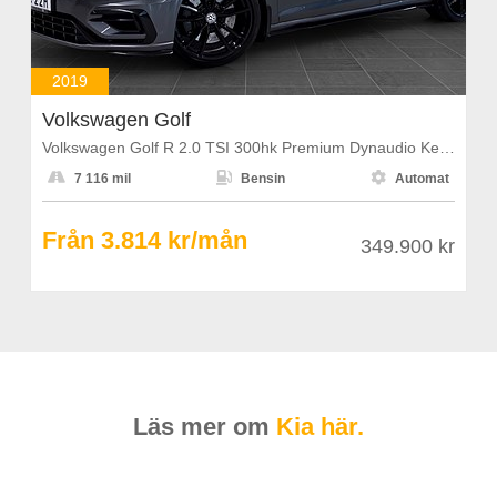
2019
Volkswagen Golf
Volkswagen Golf R 2.0 TSI 300hk Premium Dynaudio Keyless PDC



7 116 mil
Bensin
Automat
Från 3.814 kr/mån
349.900 kr
Läs mer om
Kia här.