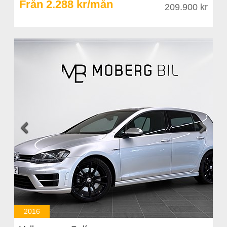
Från 2.288 kr/mån
209.900 kr


2016