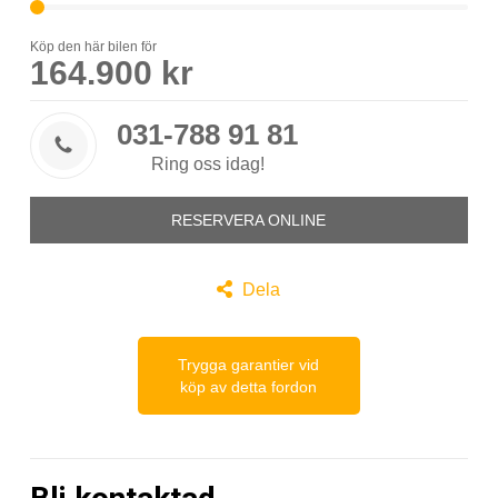
Köp den här bilen för
164.900 kr
031-788 91 81

Ring oss idag!
RESERVERA ONLINE

Dela
Trygga garantier vid
köp av detta fordon