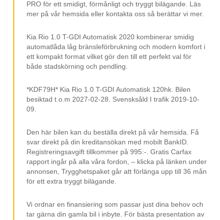
Tonade Rutor Bak
PRO för ett smidigt, förmånligt och tryggt bilägande. Läs
mer på vår hemsida eller kontakta oss så berättar vi mer.
Touch Display Skärm
Apple CarPlay
Kia Rio 1.0 T-GDI Automatisk 2020 kombinerar smidig
automatlåda låg bränsleförbrukning och modern komfort i
Android Auto
ett kompakt format vilket gör den till ett perfekt val för
både stadskörning och pendling.
Bluetooth
Klimatanläggning AC
*KDF79H* Kia Rio 1.0 T-GDI Automatisk 120hk. Bilen
besiktad t.o.m 2027-02-28. Svensksåld I trafik 2019-10-
Färddator
09.
USB Uttag
Den här bilen kan du beställa direkt på vår hemsida. Få
AUX Uttag
svar direkt på din kreditansökan med mobilt BankID.
Elspeglar
Registreringsavgift tillkommer på 995:-. Gratis Carfax
rapport ingår på alla våra fordon, – klicka på länken under
Elhissar
annonsen, Trygghetspaket går att förlänga upp till 36 mån
för ett extra tryggt bilägande.
12 V Uttag
Isofix
Vi ordnar en finansiering som passar just dina behov och
tar gärna din gamla bil i inbyte. För bästa presentation av
Svensksåld.