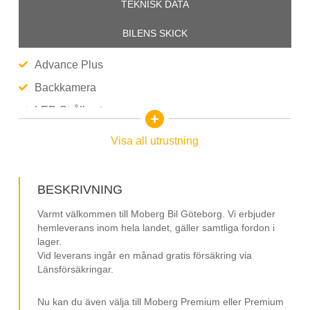
TEKNISK DATA
BILENS SKICK
Advance Plus
Backkamera
LED Strålkastare
Parkeringssensorer
Visa all utrustning
Rattvärme
16” Fälgar
BESKRIVNING
Stolsvärme
Varmt välkommen till Moberg Bil Göteborg. Vi erbjuder
Lane Assist
hemleverans inom hela landet, gäller samtliga fordon i
lager.
Uppmärksamhetsvarning
Vid leverans ingår en månad gratis försäkring via
Länsförsäkringar.
Farthållare
Multifunktionsratt
Nu kan du även välja till Moberg Premium eller Premium