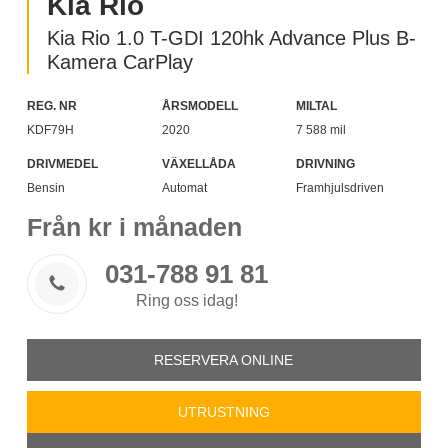
Kia Rio
Kia Rio 1.0 T-GDI 120hk Advance Plus B-
Kamera CarPlay
REG. NR
ÅRSMODELL
MILTAL
KDF79H
2020
7 588 mil
DRIVMEDEL
VÄXELLÅDA
DRIVNING
Bensin
Automat
Framhjulsdriven
Från
kr i månaden
031-788 91 81

Ring oss idag!
RESERVERA ONLINE
UTRUSTNING