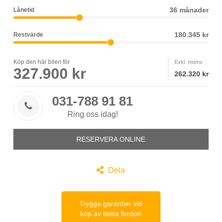
36 månader
Lånetid
180.345 kr
Restvärde
Köp den här bilen för
Exkl. moms
327.900 kr
262.320 kr
031-788 91 81

Ring oss idag!
RESERVERA ONLINE

Dela
Trygga garantier vid
köp av detta fordon