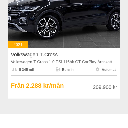
2021
Volkswagen T-Cross
Volkswagen T-Cross 1.0 TSI 116hk GT CarPlay Årsskatt 1108kr



5 345 mil
Bensin
Automat
Från 2.288 kr/mån
209.900 kr