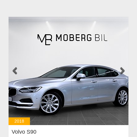


2018
Volvo S90