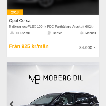
2018
Opel Corsa
5-dörrar ecoFLEX 100hk PDC Farthållare Årsskatt 602kr



10 622 mil
Bensin
Manuell
Från 925 kr/mån
84.900 kr

