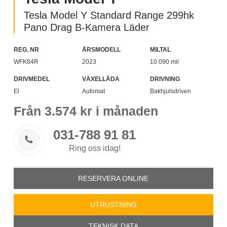
Tesla Model Y Standard Range 299hk
Pano Drag B-Kamera Läder
REG. NR
ÅRSMODELL
MILTAL
WFK84R
2023
10 090 mil
DRIVMEDEL
VÄXELLÅDA
DRIVNING
El
Automat
Bakhjulsdriven
Från
3.574
kr i månaden
031-788 91 81

Ring oss idag!
RESERVERA ONLINE
UTRUSTNING
TEKNISK DATA