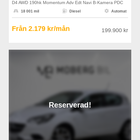
D4 AWD 190hk Momentum Adv Edt Navi B-Kamera PDC



18 001 mil
Diesel
Automat
Från 2.179 kr/mån
199.900 kr
Reserverad!