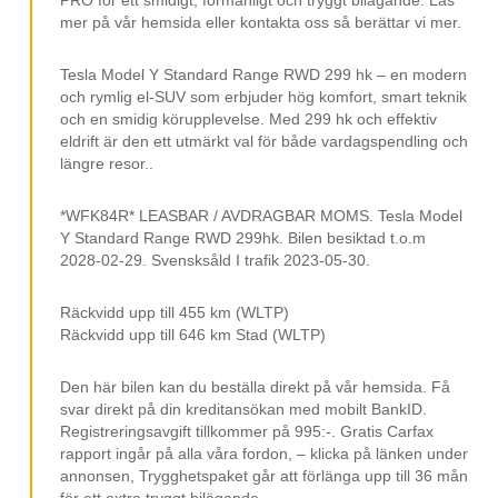
Backkamera
mer på vår hemsida eller kontakta oss så berättar vi mer.
Värmepump
Stolsvärme Fram Och Bak
Tesla Model Y Standard Range RWD 299 hk – en modern
och rymlig el-SUV som erbjuder hög komfort, smart teknik
Rattvärme
och en smidig körupplevelse. Med 299 hk och effektiv
eldrift är den ett utmärkt val för både vardagspendling och
Klimatanläggning
längre resor..
Parkeringssensor Bak
*WFK84R* LEASBAR / AVDRAGBAR MOMS. Tesla Model
Räckvidd Upp Till 646 Km Stad (WLTP)
Y Standard Range RWD 299hk. Bilen besiktad t.o.m
Räckvidd Upp Till 455 Km (WLTP)
2028-02-29. Svensksåld I trafik 2023-05-30.
12 V Uttag
Räckvidd upp till 455 km (WLTP)
ISOFIX
Räckvidd upp till 646 km Stad (WLTP)
Svensksåld
Den här bilen kan du beställa direkt på vår hemsida. Få
Leasebar Till Företag
svar direkt på din kreditansökan med mobilt BankID.
Registreringsavgift tillkommer på 995:-. Gratis Carfax
MOMS/VAT.
rapport ingår på alla våra fordon, – klicka på länken under
annonsen, Trygghetspaket går att förlänga upp till 36 mån
för ett extra tryggt bilägande.