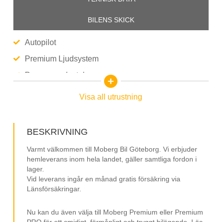
BILENS SKICK
Autopilot
Premium Ljudsystem
Panoramaglastak
RWD
Visa all utrustning
Elstol Förare
Avtagbar Dragkrok
BESKRIVNING
Elstol Passagerare
Varmt välkommen till Moberg Bil Göteborg. Vi erbjuder
Läderklädsel
hemleverans inom hela landet, gäller samtliga fordon i
lager.
19” Fälgar
Vid leverans ingår en månad gratis försäkring via
Länsförsäkringar.
Navigation/GPS
Elmanövrerad Baklucka
Nu kan du även välja till Moberg Premium eller Premium
PRO för ett smidigt, förmånligt och tryggt bilägande. Läs