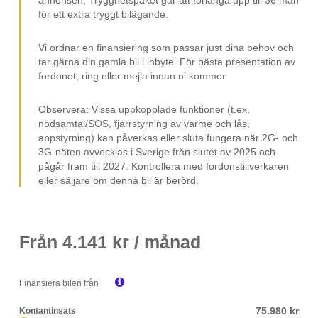
Tonade Rutor Bak
för ett extra tryggt bilägande.
Infällbara Sidospeglar
Vi ordnar en finansiering som passar just dina behov och
Apple CarPlay
tar gärna din gamla bil i inbyte. För bästa presentation av
fordonet, ring eller mejla innan ni kommer.
Android Auto
Digitalradio DAB
Observera: Vissa uppkopplade funktioner (t.ex.
nödsamtal/SOS, fjärrstyrning av värme och lås,
Parkeringssensorer
appstyrning) kan påverkas eller sluta fungera när 2G- och
Elspeglar
3G-näten avvecklas i Sverige från slutet av 2025 och
pågår fram till 2027. Kontrollera med fordonstillverkaren
Elhissar
eller säljare om denna bil är berörd.
Räckvidd Upp Till 617 Km Stad (WLTP)
Räckvidd Upp Till 493 Km (WLTP)
Från
4.141
kr / månad
12 V Uttag
Isofix

Finansiera bilen från
Svensksåld
75.980 kr
Kontantinsats
Leasebar Till Företag