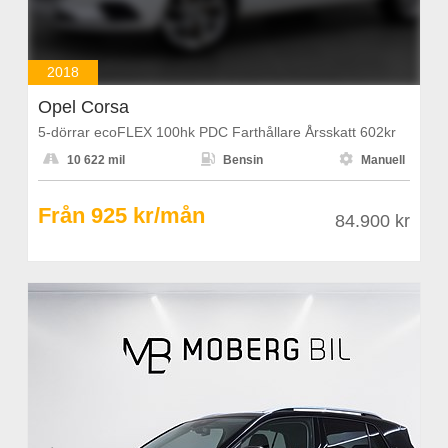
2018
Opel Corsa
5-dörrar ecoFLEX 100hk PDC Farthållare Årsskatt 602kr



10 622 mil
Bensin
Manuell
Från 925 kr/mån
84.900 kr