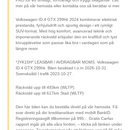
Rattvärme
mer på vår hemsida eller kontakta oss så berättar vi mer.
20” Fälgar
IQ Light
Volkswagen ID.4 GTX 299hk 2024 kombinerar elektrisk
prestanda, fyrhjulsdrift och sportig design i ett rymligt
Stolsvärme
SUV-format. Med hög komfort, avancerad teknik och
imponerande räckvidd erbjuder den en kraftfull och tyst
3 Klimatzoner Acc
körupplevelse som passar lika bra i vardagen som på
Lane Assist
längre resor.
Front Assist
*JYK15H* LEASBAR / AVDRAGBAR MOMS. Volkswagen
Skyltigenkänning
ID.4 GTX 299hk. Bilen besiktad t.o.m 2026-10-31.
Svensksåld I trafik 2023-10-27.
Trötthetsvarnare
Eco Assistent
Räckvidd upp till 493km (WLTP)
Räckvidd upp till 617km Stad (WLTP)
Sportratt
Multifunktionsratt
Den här bilen kan du beställa direkt på vår hemsida. Få
svar direkt på din kreditansökan med mobilt BankID.
Avbländadbackspegel
Registreringsavgift tillkommer på 995:-. Gratis Carfax
rapport ingår på alla våra fordon, – klicka på länken under
Svart Innertak
annonsen, Trygghetspaket går att förlänga upp till 36 mån