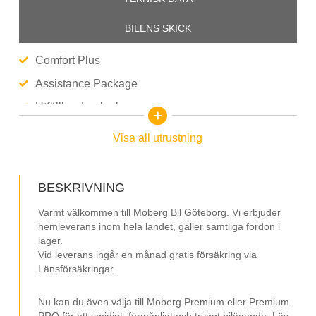
BILENS SKICK
Comfort Plus
Assistance Package
Utfällbardragkrok
IQ Drive
Visa all utrustning
Adaptiv Farthållare
Navigation/GPS
BESKRIVNING
Parkeringsvärmare
Varmt välkommen till Moberg Bil Göteborg. Vi erbjuder
Backkamera
hemleverans inom hela landet, gäller samtliga fordon i
lager.
Digital Cockpit
Vid leverans ingår en månad gratis försäkring via
Länsförsäkringar.
Ambientlight
Trådlös Mobilladdare
Nu kan du även välja till Moberg Premium eller Premium
PRO för ett smidigt, förmånligt och tryggt bilägande. Läs