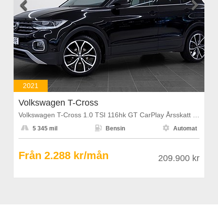


2021
Volkswagen T-Cross
Volkswagen T-Cross 1.0 TSI 116hk GT CarPlay Årsskatt 1108kr



5 345 mil
Bensin
Automat
Från 2.288 kr/mån
209.900 kr