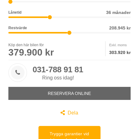
MOMS/VAT.
36 månader
Lånetid
208.945 kr
Restvärde
Köp den här bilen för
Exkl. moms
379.900 kr
303.920 kr
031-788 91 81

Ring oss idag!
RESERVERA ONLINE

Dela
Trygga garantier vid