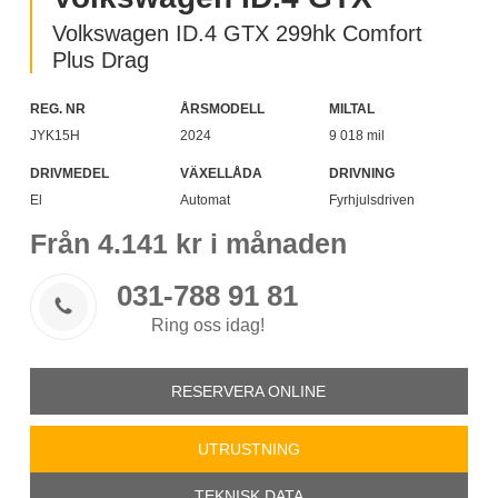
Volkswagen ID.4 GTX 299hk Comfort
Plus Drag
REG. NR
ÅRSMODELL
MILTAL
JYK15H
2024
9 018 mil
DRIVMEDEL
VÄXELLÅDA
DRIVNING
El
Automat
Fyrhjulsdriven
Från
4.141
kr i månaden
031-788 91 81

Ring oss idag!
RESERVERA ONLINE
UTRUSTNING
TEKNISK DATA