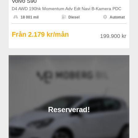
Volvo S90
D4 AWD 190hk Momentum Adv Edt Navi B-Kamera PDC



18 001 mil
Diesel
Automat
Från 2.179 kr/mån
199.900 kr
Reserverad!