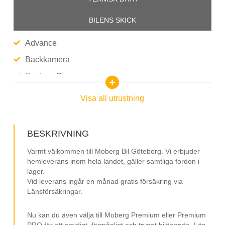
BILENS SKICK
Advance
Backkamera
Keyless Go
Navigation/GPS
Visa all utrustning
Parkeringssensorer
Farthållare (adaptiv)
BESKRIVNING
Kollisionsvarning
Varmt välkommen till Moberg Bil Göteborg. Vi erbjuder
Uppmärksamhetsvarnare
hemleverans inom hela landet, gäller samtliga fordon i
lager.
Döda vinkel-varning
Vid leverans ingår en månad gratis försäkring via
Länsförsäkringar.
Lane Assist
Klädsel (halvskinn)
Nu kan du även välja till Moberg Premium eller Premium
PRO för ett smidigt, förmånligt och tryggt bilägande. Läs