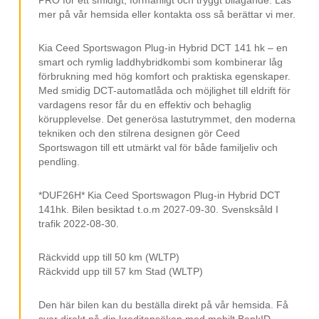
Elmanövrerad baklucka
mer på vår hemsida eller kontakta oss så berättar vi mer.
Android Auto
Apple carplay
Kia Ceed Sportswagon Plug-in Hybrid DCT 141 hk – en
smart och rymlig laddhybridkombi som kombinerar låg
Bluetooth
förbrukning med hög komfort och praktiska egenskaper.
Med smidig DCT-automatlåda och möjlighet till eldrift för
Digitalradio (DAB)
vardagens resor får du en effektiv och behaglig
USB-uttag
körupplevelse. Det generösa lastutrymmet, den moderna
tekniken och den stilrena designen gör Ceed
12V-uttag
Sportswagon till ett utmärkt val för både familjeliv och
pendling.
Rattvärme
Stolsvärme fram
*DUF26H* Kia Ceed Sportswagon Plug-in Hybrid DCT
141hk. Bilen besiktad t.o.m 2027-09-30. Svensksåld I
Tonade rutor bak
trafik 2022-08-30.
Elspeglar
Räckvidd upp till 50 km (WLTP)
Multifunktionsratt
Räckvidd upp till 57 km Stad (WLTP)
2 zon klimatanläggning/ACC
Den här bilen kan du beställa direkt på vår hemsida. Få
Körlägen
svar direkt på din kreditansökan med mobilt BankID.