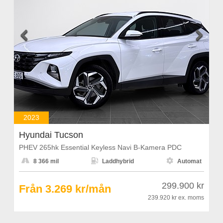


2023
Hyundai Tucson
PHEV 265hk Essential Keyless Navi B-Kamera PDC



8 366 mil
Laddhybrid
Automat
299.900 kr
Från 3.269 kr/mån
239.920 kr
ex. moms