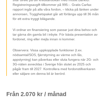
Elhissar
Registreringsavgift tillkommer på 995:-. Gratis Carfax
rapport ingår på alla våra fordon, – klicka på länken under
LED Strålkastare
annonsen, Trygghetspaket går att förlänga upp till 36 mån
16" fälgar
för ett extra tryggt bilägande.
Elinfällbara Sidospeglar
Vi ordnar en finansiering som passar just dina behov och
ISOFIX
tar gärna din gamla bil i inbyte. För bästa presentation av
fordonet, ring eller mejla innan ni kommer.
Svensksåld
Räckvidd upp till 50 km (WLTP)
Observera: Vissa uppkopplade funktioner (t.ex.
nödsamtal/SOS, fjärrstyrning av värme och lås,
Räckvidd upp till 57 km Stad (WLTP)
appstyrning) kan påverkas eller sluta fungera när 2G- och
3G-näten avvecklas i Sverige från slutet av 2025 och
pågår fram till 2027. Kontrollera med fordonstillverkaren
eller säljare om denna bil är berörd.
Från
2.070
kr / månad