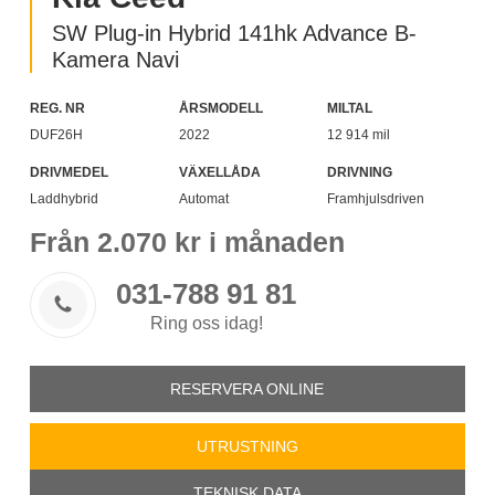
SW Plug-in Hybrid 141hk Advance B-
Kamera Navi
REG. NR
ÅRSMODELL
MILTAL
DUF26H
2022
12 914 mil
DRIVMEDEL
VÄXELLÅDA
DRIVNING
Laddhybrid
Automat
Framhjulsdriven
Från
2.070
kr i månaden
031-788 91 81

Ring oss idag!
RESERVERA ONLINE
UTRUSTNING
TEKNISK DATA