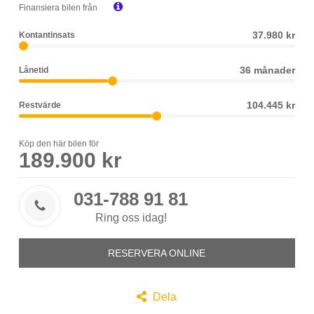

Finansiera bilen från
37.980 kr
Kontantinsats
36 månader
Lånetid
104.445 kr
Restvärde
Köp den här bilen för
189.900 kr
031-788 91 81

Ring oss idag!
RESERVERA ONLINE

Dela