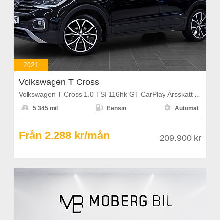
2021
Volkswagen T-Cross
Volkswagen T-Cross 1.0 TSI 116hk GT CarPlay Årsskatt 1108kr



5 345 mil
Bensin
Automat
Från 2.288 kr/mån
209.900 kr