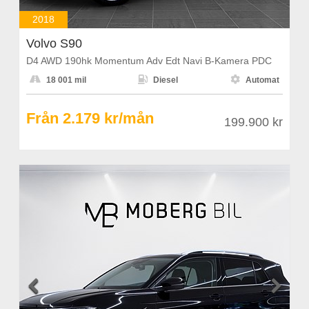
2018
Volvo S90
D4 AWD 190hk Momentum Adv Edt Navi B-Kamera PDC



18 001 mil
Diesel
Automat
Från 2.179 kr/mån
199.900 kr

