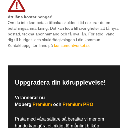
Att låna kostar pengar!
Om du inte kan betala tillbaka skulden i tid riskerar du en
betalningsanmärkning. Det kan leda till svårigheter att få hyra
bostad, teckna abonnemang och få nya lån. För stöd, vänd
dig till budget- och skuldrådgivningen i din kommun.
Kontaktuppgifter finns på
konsumentverket.se
Uppgradera din körupplevelse!
Vi lanserar nu
Moberg
Premium
och
Premium PRO
Prata med våra säljare så berättar vi mer om
hur du kan göra ett riktigt förmånligt bilköp