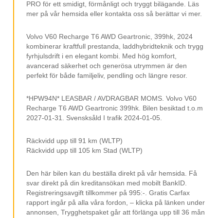
Elmanövrerad Baklucka
PRO för ett smidigt, förmånligt och tryggt bilägande. Läs
mer på vår hemsida eller kontakta oss så berättar vi mer.
Utfällbar Dragkrok
Backkamera
Volvo V60 Recharge T6 AWD Geartronic, 399hk, 2024
kombinerar kraftfull prestanda, laddhybridteknik och trygg
LED-Strålkastare
fyrhjulsdrift i en elegant kombi. Med hög komfort,
avancerad säkerhet och generösa utrymmen är den
Apple CarPlay
perfekt för både familjeliv, pendling och längre resor.
Android Auto
*HPW94N* LEASBAR / AVDRAGBAR MOMS. Volvo V60
Rattvärme
Recharge T6 AWD Geartronic 399hk. Bilen besiktad t.o.m
Räckvidd Upp Till 105 Km Stad (WLTP)
2027-01-31. Svensksåld I trafik 2024-01-05.
Räckvidd Upp Till 91 Km (WLTP)
Räckvidd upp till 91 km (WLTP)
Stolsvärme Fram Och Bak
Räckvidd upp till 105 km Stad (WLTP)
Lane Assist
Den här bilen kan du beställa direkt på vår hemsida. Få
Parkeringssensorer
svar direkt på din kreditansökan med mobilt BankID.
Registreringsavgift tillkommer på 995:-. Gratis Carfax
Multifunktionsratt
rapport ingår på alla våra fordon, – klicka på länken under
annonsen, Trygghetspaket går att förlänga upp till 36 mån
Körläge