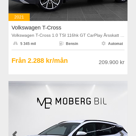
2021
Volkswagen T-Cross
Volkswagen T-Cross 1.0 TSI 116hk GT CarPlay Årsskatt 1108kr



5 345 mil
Bensin
Automat
Från 2.288 kr/mån
209.900 kr

