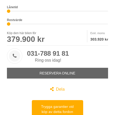
Lånetid
Restvärde
Köp den här bilen för
Exkl. moms
379.900 kr
303.920 kr
031-788 91 81

Ring oss idag!
RESERVERA ONLINE

Dela
Trygga garantier vid
köp av detta fordon