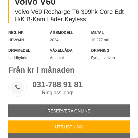
Volvo V60
Volvo V60 Recharge T6 399hk Core Edt
H/K B-Kam Läder Keyless
REG. NR
ÅRSMODELL
MILTAL
HPW94N
2024
10 277 mil
DRIVMEDEL
VÄXELLÅDA
DRIVNING
Laddhybrid
Automat
Fyrhjulsdriven
Från
kr i månaden
031-788 91 81

Ring oss idag!
RESERVERA ONLINE
UTRUSTNING