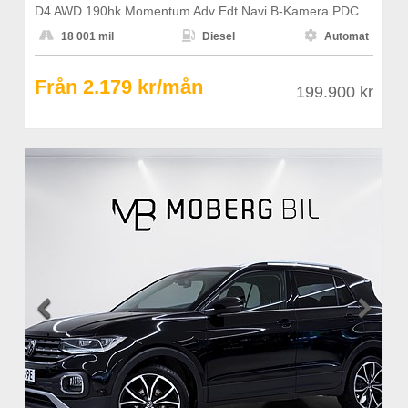
D4 AWD 190hk Momentum Adv Edt Navi B-Kamera PDC



18 001 mil
Diesel
Automat
Från 2.179 kr/mån
199.900 kr

