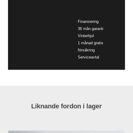
Finansiering
36 mån garanti
Vinterhjul
1 månad gratis
försäkring
Serviceavtal
Liknande fordon i lager