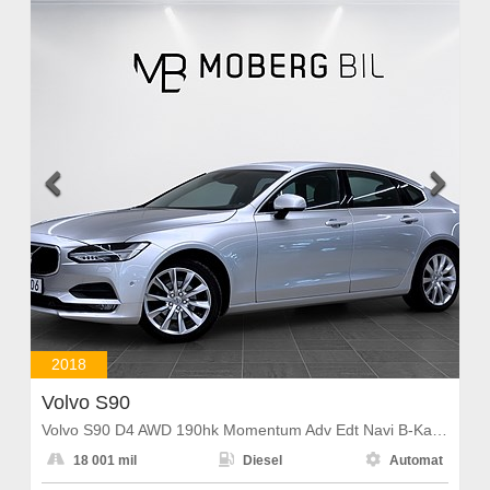


2018
Volvo S90
Volvo S90 D4 AWD 190hk Momentum Adv Edt Navi B-Kamera PDC



18 001 mil
Diesel
Automat