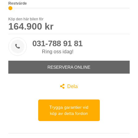
Restvärde
Köp den här bilen för
164.900 kr
031-788 91 81

Ring oss idag!
RESERVERA ONLINE

Dela
Trygga garantier vid
köp av detta fordon