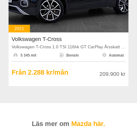
2021
Volkswagen T-Cross
Volkswagen T-Cross 1.0 TSI 116hk GT CarPlay Årsskatt 1108kr



5 345 mil
Bensin
Automat
Från 2.288 kr/mån
209.900 kr
Läs mer om
Mazda här.