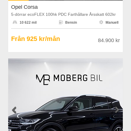
Opel Corsa
5-dörrar ecoFLEX 100hk PDC Farthållare Årsskatt 602kr



10 622 mil
Bensin
Manuell
Från 925 kr/mån
84.900 kr

