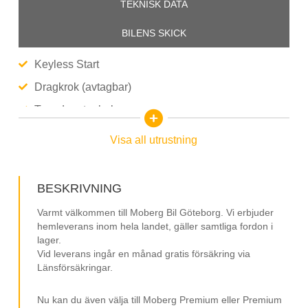
TEKNISK DATA
BILENS SKICK
Keyless Start
Dragkrok (avtagbar)
Tonade rutor bak
Farthållare
Visa all utrustning
Nödbromsassistans
Lane Assist
BESKRIVNING
Döda vinkel-varning
Varmt välkommen till Moberg Bil Göteborg. Vi erbjuder
Rattvärme
hemleverans inom hela landet, gäller samtliga fordon i
lager.
Multifunktionsratt
Vid leverans ingår en månad gratis försäkring via
Länsförsäkringar.
Stolsvärme fram
Elhissar
Nu kan du även välja till Moberg Premium eller Premium