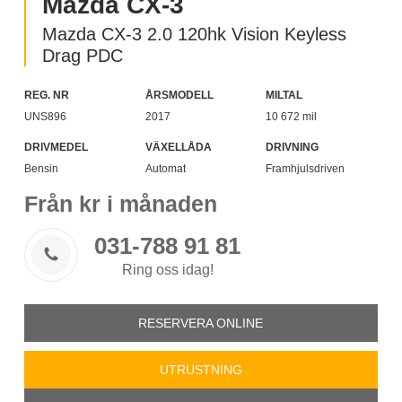
Mazda CX-3
Mazda CX-3 2.0 120hk Vision Keyless
Drag PDC
REG. NR
ÅRSMODELL
MILTAL
UNS896
2017
10 672 mil
DRIVMEDEL
VÄXELLÅDA
DRIVNING
Bensin
Automat
Framhjulsdriven
Från
kr i månaden
031-788 91 81

Ring oss idag!
RESERVERA ONLINE
UTRUSTNING