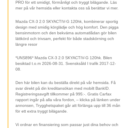
Elspeglar
PRO för ett smidigt, förmånligt och tryggt bilägande. Läs
mer på vår hemsida eller kontakta oss så berättar vi mer.
Infällbara sidospeglar
Körlägen
Mazda CX-3 2.0 SKYACTIV-G 120hk, kombinerar sportig
design med smidig körglädje och hög komfort. Den pigga
Touch Display
bensinmotorn och den bekväma automatlådan gör bilen
lättkörd och trivsam, perfekt för både stadskörning och
Hastighetsvarning
längre resor
Digitalradio (DAB)
*UNS896* Mazda CX-3 2.0 SKYACTIV-G 120hk. Bilen
LED Strålkastare
besiktad t.o.m 2026-08-31. Svensksåld I trafik 2017-12-
Klädsel (tyg)
08.
12V-uttag
Den här bilen kan du beställa direkt på vår hemsida. Få
16" fälgar
svar direkt på din kreditansökan med mobilt BankID.
Registreringsavgift tillkommer på 995:-. Gratis Carfax
USB-uttag
rapport ingår på alla våra fordon, – klicka på länken under
annonsen, Trygghetspaket går att förlänga upp till 36 mån
Bluetooth
för ett extra tryggt bilägande.
Parkeringssensorer (bak)
Vi ordnar en finansiering som passar just dina behov och
Svensksåld