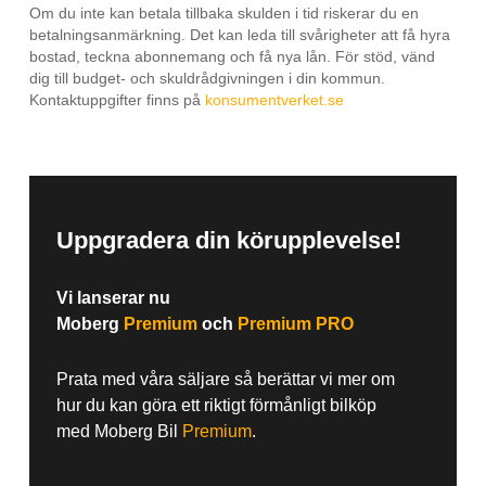
Om du inte kan betala tillbaka skulden i tid riskerar du en
betalningsanmärkning. Det kan leda till svårigheter att få hyra
bostad, teckna abonnemang och få nya lån. För stöd, vänd
dig till budget- och skuldrådgivningen i din kommun.
Kontaktuppgifter finns på
konsumentverket.se
Uppgradera din körupplevelse!
Vi lanserar nu
Moberg
Premium
och
Premium PRO
Prata med våra säljare så berättar vi mer om
hur du kan göra ett riktigt förmånligt bilköp
med Moberg Bil
Premium
.