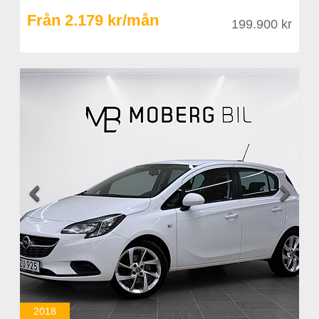
Från 2.179 kr/mån
199.900 kr


2018