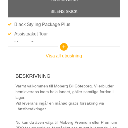
BILENS SKICK
Black Styling Package Plus
Assistpaket Tour
Magnet Grey
Ljudsystem Bang & Olufsen
Visa all utrustning
Adaptiv luftfjädring
Audi Virtual Cockpit
BESKRIVNING
Elstol förare med minne
Varmt välkommen till Moberg Bil Göteborg. Vi erbjuder
Elstol passagerare
hemleverans inom hela landet, gäller samtliga fordon i
lager.
Läderklädsel
Vid leverans ingår en månad gratis försäkring via
Länsförsäkringar.
Navigation/GPS
Parkeringsvärmare
Nu kan du även välja till Moberg Premium eller Premium
PRO för ett smidigt, förmånligt och tryggt bilägande. Läs