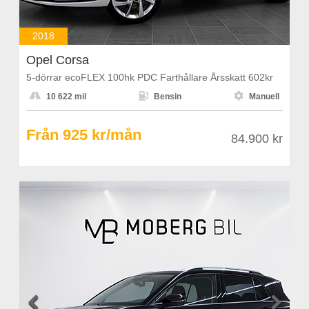
2018
Opel Corsa
5-dörrar ecoFLEX 100hk PDC Farthållare Årsskatt 602kr



10 622 mil
Bensin
Manuell
Från 925 kr/mån
84.900 kr

