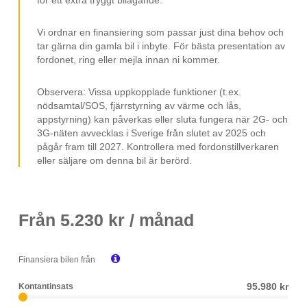
Tonade rutor bak
Infällbara sidospeglar
Vi ordnar en finansiering som passar just dina behov och
tar gärna din gamla bil i inbyte. För bästa presentation av
Avbländande backspegel
fordonet, ring eller mejla innan ni kommer.
Digitalradio DAB
Observera: Vissa uppkopplade funktioner (t.ex.
Trötthetsvarnare
nödsamtal/SOS, fjärrstyrning av värme och lås,
appstyrning) kan påverkas eller sluta fungera när 2G- och
Elspeglar
3G-näten avvecklas i Sverige från slutet av 2025 och
Elhissar
pågår fram till 2027. Kontrollera med fordonstillverkaren
eller säljare om denna bil är berörd.
Räckvidd upp till 451 km (WLTP)
Räckvidd upp till 502 km stad (WLTP)
12 V-uttag
Från
5.230
kr / månad
ISOFIX
Svensksåld

Finansiera bilen från
Leasebar till företag
95.980 kr
Kontantinsats
MOMS/VAT.