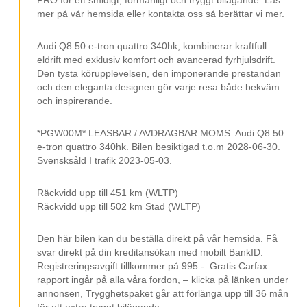
Audi Pre Sense
mer på vår hemsida eller kontakta oss så berättar vi mer.
Avståndsvarnare
Backkamera
Audi Q8 50 e-tron quattro 340hk, kombinerar kraftfull
eldrift med exklusiv komfort och avancerad fyrhjulsdrift.
LED-strålkastare
Den tysta körupplevelsen, den imponerande prestandan
och den eleganta designen gör varje resa både bekväm
20” fälgar
och inspirerande.
Sportratt
*PGW00M* LEASBAR / AVDRAGBAR MOMS. Audi Q8 50
Växelpaddlar
e-tron quattro 340hk. Bilen besiktigad t.o.m 2028-06-30.
Ambient Light
Svensksåld I trafik 2023-05-03.
Svart innertak
Räckvidd upp till 451 km (WLTP)
2 touchdisplayer
Räckvidd upp till 502 km Stad (WLTP)
Adaptiv farthållare
Den här bilen kan du beställa direkt på vår hemsida. Få
2 klimatzoner ACC
svar direkt på din kreditansökan med mobilt BankID.
Registreringsavgift tillkommer på 995:-. Gratis Carfax
Parkeringssensorer
rapport ingår på alla våra fordon, – klicka på länken under
annonsen, Trygghetspaket går att förlänga upp till 36 mån
Körläge
för ett extra tryggt bilägande.