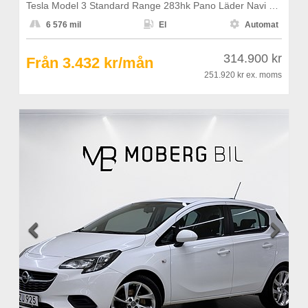
Tesla Model 3 Standard Range 283hk Pano Läder Navi B-Kamera



6 576 mil
El
Automat
314.900 kr
Från 3.432 kr/mån
251.920 kr
ex. moms

