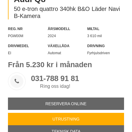
50 e-tron quattro 340hk B&O Läder Navi
B-Kamera
REG. NR
ÅRSMODELL
MILTAL
PGW00M
2024
3 610 mil
DRIVMEDEL
VÄXELLÅDA
DRIVNING
El
Automat
Fyrhjulsdriven
Från
5.230
kr i månaden
031-788 91 81

Ring oss idag!
RESERVERA ONLINE
UTRUSTNING
TEKNISK DATA