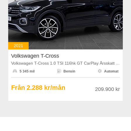
2021
Volkswagen T-Cross
Volkswagen T-Cross 1.0 TSI 116hk GT CarPlay Årsskatt 1108kr



5 345 mil
Bensin
Automat
Från 2.288 kr/mån
209.900 kr