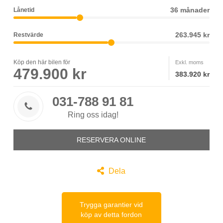
36 månader
Lånetid
263.945 kr
Restvärde
Köp den här bilen för
Exkl. moms
479.900 kr
383.920 kr
031-788 91 81

Ring oss idag!
RESERVERA ONLINE

Dela
Trygga garantier vid
köp av detta fordon