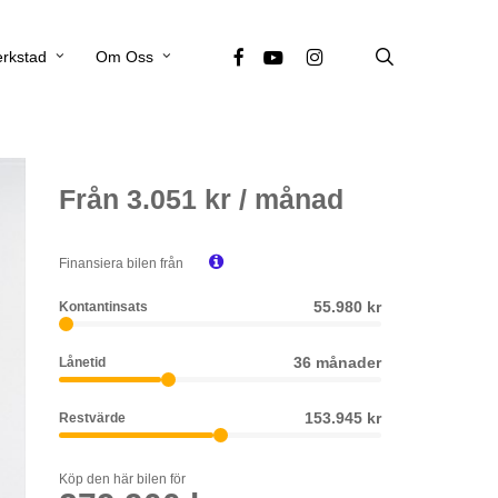
search
facebook
youtube
instagram
rkstad
Om Oss
Från
3.051
kr / månad

Finansiera bilen från
55.980 kr
Kontantinsats
36 månader
Lånetid
153.945 kr
Restvärde
Köp den här bilen för