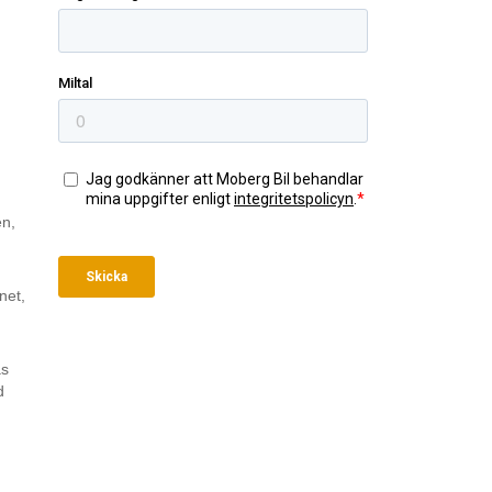
en,
net,
as
d