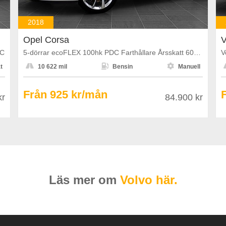
2018
Opel Corsa
V
DC
5-dörrar ecoFLEX 100hk PDC Farthållare Årsskatt 602kr



t
10 622 mil
Bensin
Manuell
Från 925 kr/mån
kr
84.900 kr
Läs mer om
Volvo här.