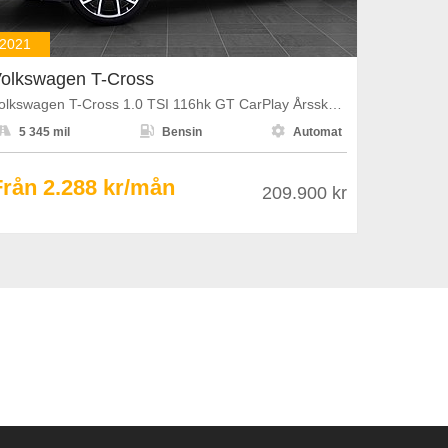
2021
olkswagen T-Cross
Volkswagen T-Cross 1.0 TSI 116hk GT CarPlay Årsskatt 1108kr



5 345 mil
Bensin
Automat
Från 2.288 kr/mån
209.900 kr