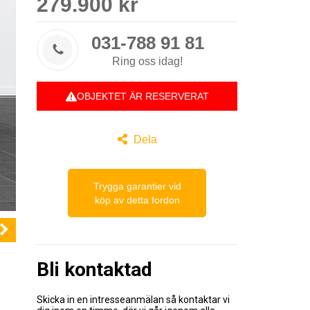
279.900 kr
031-788 91 81

Ring oss idag!
OBJEKTET ÄR RESERVERAT

Dela
Trygga garantier vid
köp av detta fordon
