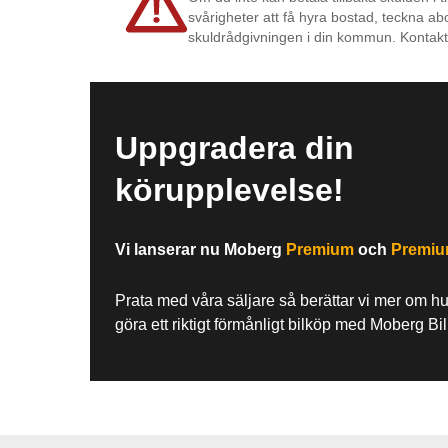
svårigheter att få hyra bostad, teckna ab
skuldrådgivningen i din kommun. Kontakt
Uppgradera din
körupplevelse!
Vi lanserar nu Moberg
Premium
och
Premi
Prata med våra säljare så berättar vi mer om h
göra ett riktigt förmånligt bilköp med Moberg Bi