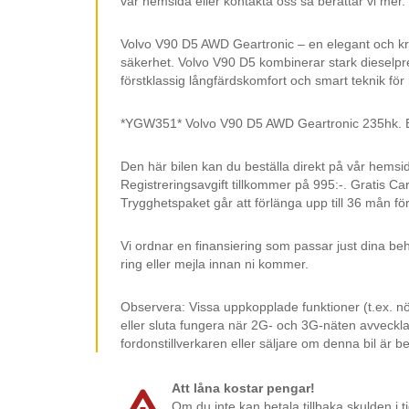
vår hemsida eller kontakta oss så berättar vi mer.
Volvo V90 D5 AWD Geartronic – en elegant och kra
säkerhet. Volvo V90 D5 kombinerar stark dieselp
förstklassig långfärdskomfort och smart teknik för 
*YGW351* Volvo V90 D5 AWD Geartronic 235hk. Bil
Den här bilen kan du beställa direkt på vår hemsi
Registreringsavgift tillkommer på 995:-. Gratis Ca
Trygghetspaket går att förlänga upp till 36 mån för
Vi ordnar en finansiering som passar just dina beh
ring eller mejla innan ni kommer.
Observera: Vissa uppkopplade funktioner (t.ex. n
eller sluta fungera när 2G- och 3G-näten avvecklas
fordonstillverkaren eller säljare om denna bil är b
Att låna kostar pengar!
Om du inte kan betala tillbaka skulden i t