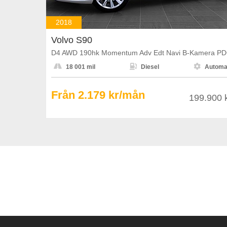
2018
Volvo S90
D4 AWD 190hk Momentum Adv Edt Navi B-Kamera P



18 001 mil
Diesel
Automa
Från 2.179 kr/mån
199.900 