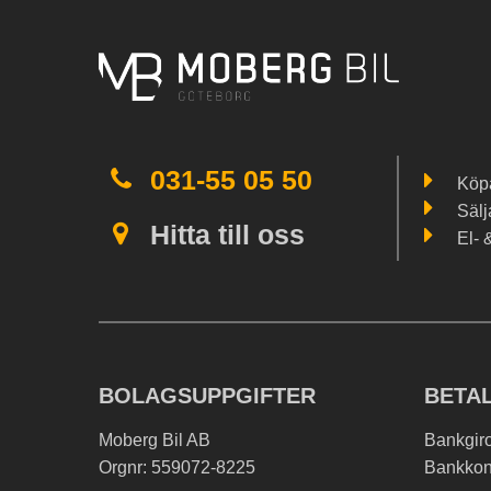
031-55 05 50
Köpa
Sälj
Hitta till oss
El- 
BOLAGSUPPGIFTER
BETA
Moberg Bil AB
Bankgir
Orgnr: 559072-8225
Bankkon