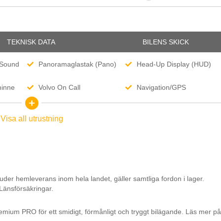
TEKNISK DATA
BILENS SKICK
 Sound
Panoramaglastak (Pano)
Head-Up Display (HUD)
minne
Volvo On Call
Navigation/GPS
Parkeringsvärmare
BLIS
Visa all utrustning
Kollisionsvarning
Backkamera
Rattvärme
Stolsvärme fram och bak
r
Tonade rutor bak
Infällbara sidospeglar
Elspeglar
Elhissar
uder hemleverans inom hela landet, gäller samtliga fordon i lager.
12 V-uttag
ISOFIX
 Länsförsäkringar.
emium PRO för ett smidigt, förmånligt och tryggt bilägande. Läs mer på