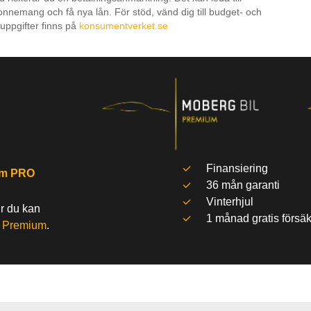
onnemang och få nya lån. För stöd, vänd dig till budget- och
uppgifter finns på
konsumentverket.se
Finansiering
um PRO
36 mån garanti
Vinterhjul
ur du kan
1 månad gratis försäk
l
Premium
.