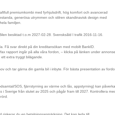
ftfull premiumkombi med fyrhjulsdrift, hög komfort och avancerad
restanda, generösa utrymmen och stilren skandinavisk design med
hela familjen.
en besiktad t.o.m 2027-02-28. Svensksåld I trafik 2016-11-16.
da. Få svar direkt på din kreditansökan med mobilt BankID.
rfax rapport ingår på alla våra fordon, – klicka på länken under annons
 ett extra tryggt bilägande.
ov och tar gärna din gamla bil i inbyte. För bästa presentation av fordo
ödsamtal/SOS, fjärrstyrning av värme och lås, appstyrning) kan påverk
 i Sverige från slutet av 2025 och pågår fram till 2027. Kontrollera me
erörd.
id riskerar du en betalningsanmärkning. Det kan leda till