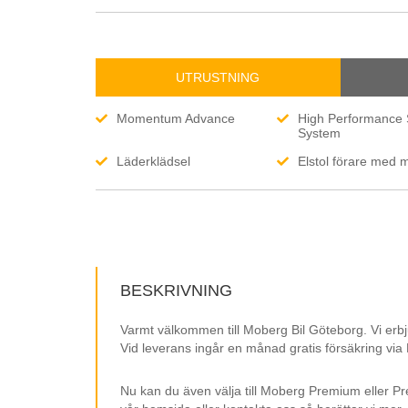
UTRUSTNING
Momentum Advance
High Performance
System
Läderklädsel
Elstol förare med 
Elmanövrerad baklucka
Utfällbar dragkrok
Lane Assist
Skyltigenkänning
Keyless Go
18” fälgar
2 klimatzoner ACC
Parkeringssensore
BESKRIVNING
Avbländande backspegel
Bluetooth
Varmt välkommen till Moberg Bil Göteborg. Vi erbj
USB-uttag
Aux-uttag
Vid leverans ingår en månad gratis försäkring via
Svensksåld.
Nu kan du även välja till Moberg Premium eller Pr