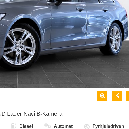


D Läder Navi B-Kamera
Diesel
Automat
Fyrhjulsdriven
