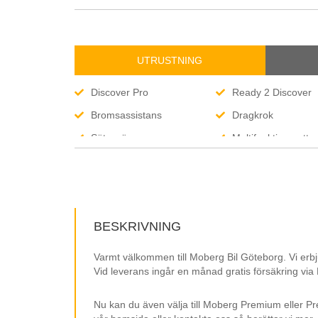
UTRUSTNING
Discover Pro
Ready 2 Discover
Bromsassistans
Dragkrok
Sätesvärme
Multifunktionsratt
Parkeringssensorer
LED Strålkastare
Apple carplay
Android Auto
Elhissar
Elspeglar
BESKRIVNING
MOMS/VAT
Leasbar till företag
Varmt välkommen till Moberg Bil Göteborg. Vi erbj
Vid leverans ingår en månad gratis försäkring via
Nu kan du även välja till Moberg Premium eller Pr