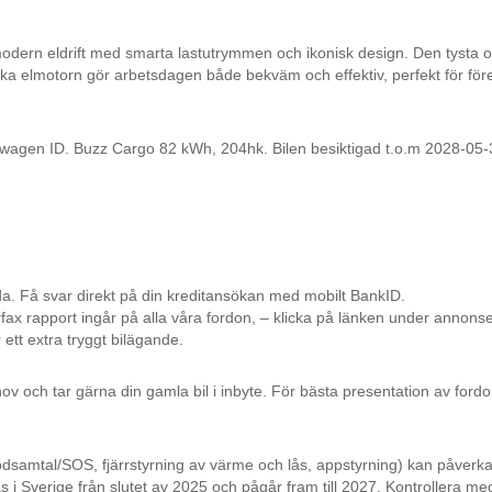
dern eldrift med smarta lastutrymmen och ikonisk design. Den tysta 
a elmotorn gör arbetsdagen både bekväm och effektiv, perfekt för för
n ID. Buzz Cargo 82 kWh, 204hk. Bilen besiktigad t.o.m 2028-05-
da. Få svar direkt på din kreditansökan med mobilt BankID.
rfax rapport ingår på alla våra fordon, – klicka på länken under annons
 ett extra tryggt bilägande.
ov och tar gärna din gamla bil i inbyte. För bästa presentation av fordo
ödsamtal/SOS, fjärrstyrning av värme och lås, appstyrning) kan påverk
 i Sverige från slutet av 2025 och pågår fram till 2027. Kontrollera me