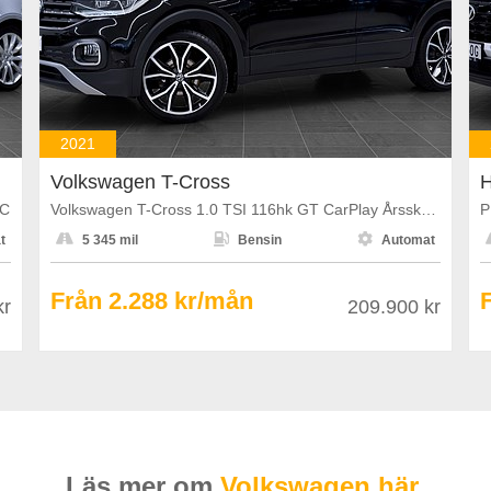
2021
Volkswagen T-Cross
H
DC
Volkswagen T-Cross 1.0 TSI 116hk GT CarPlay Årsskatt 1108kr
P



t
5 345 mil
Bensin
Automat
Från 2.288 kr/mån
kr
209.900 kr
Läs mer om
Volkswagen här.