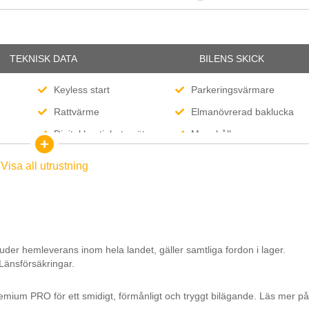
TEKNISK DATA
BILENS SKICK
Keyless start
Parkeringsvärmare
Rattvärme
Elmanövrerad baklucka
Digital hastighetsmätare
Mugghållare
Körlägen
Klädsel (tyg)
Visa all utrustning
USB-C
ACC
12V-uttag
18" Fälgar
Svensksåld
uder hemleverans inom hela landet, gäller samtliga fordon i lager.
 Länsförsäkringar.
emium PRO för ett smidigt, förmånligt och tryggt bilägande. Läs mer på