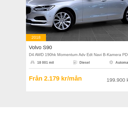
2018
Volvo S90
D4 AWD 190hk Momentum Adv Edt Navi B-Kamera P



18 001 mil
Diesel
Automa
Från 2.179 kr/mån
199.900 