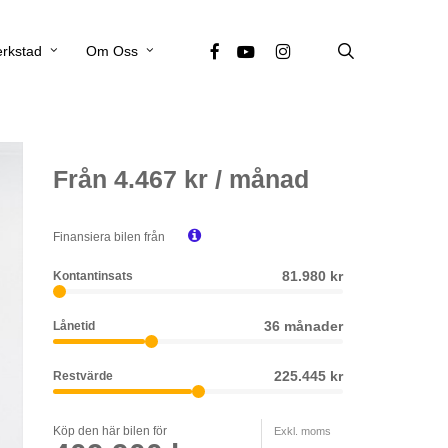
search
facebook
youtube
instagram
rkstad
Om Oss
Från
4.467
kr / månad

Finansiera bilen från
81.980 kr
Kontantinsats
36 månader
Lånetid
225.445 kr
Restvärde
Köp den här bilen för
Exkl. moms