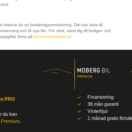
erörd.
id riskerar du en betalningsanmärkning. Det kan leda till
onnemang och få nya lån. För stöd, vänd dig till budget- och
uppgifter finns på
konsumentverket.se
Finansiering
um PRO
36 mån garanti
Vinterhjul
ur du kan
1 månad gratis försäk
l
Premium
.