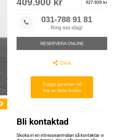
409.900 kr
327.920 kr
031-788 91 81

Ring oss idag!
RESERVERA ONLINE

Dela
Trygga garantier vid
köp av detta fordon
