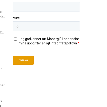
och
etag
31.
en,
net,
as
d