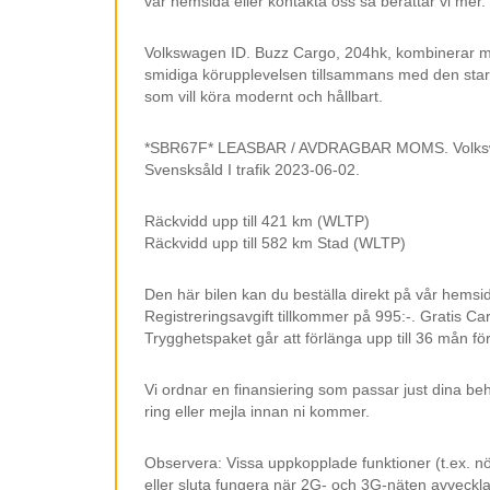
vår hemsida eller kontakta oss så berättar vi mer.
Volkswagen ID. Buzz Cargo, 204hk, kombinerar mo
smidiga körupplevelsen tillsammans med den stark
som vill köra modernt och hållbart.
*SBR67F* LEASBAR / AVDRAGBAR MOMS. Volkswage
Svensksåld I trafik 2023-06-02.
Räckvidd upp till 421 km (WLTP)
Räckvidd upp till 582 km Stad (WLTP)
Den här bilen kan du beställa direkt på vår hemsi
Registreringsavgift tillkommer på 995:-. Gratis Ca
Trygghetspaket går att förlänga upp till 36 mån för
Vi ordnar en finansiering som passar just dina beh
ring eller mejla innan ni kommer.
Observera: Vissa uppkopplade funktioner (t.ex. n
eller sluta fungera när 2G- och 3G-näten avvecklas