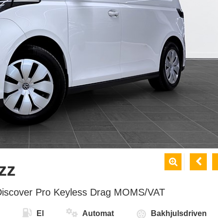


zz
Discover Pro Keyless Drag MOMS/VAT
El
Automat
Bakhjulsdriven
