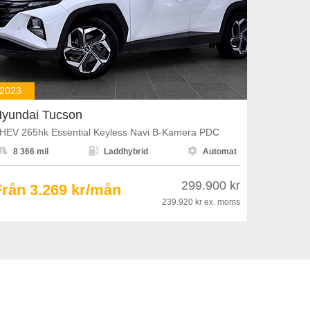
2023
yundai Tucson
HEV 265hk Essential Keyless Navi B-Kamera PDC



8 366 mil
Laddhybrid
Automat
299.900 kr
Från 3.269 kr/mån
239.920 kr
ex. moms