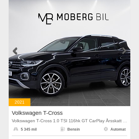


2021
Volkswagen T-Cross
Volkswagen T-Cross 1.0 TSI 116hk GT CarPlay Årsskatt 1108kr



5 345 mil
Bensin
Automat