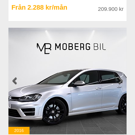
Från 2.288 kr/mån
209.900 kr


2016