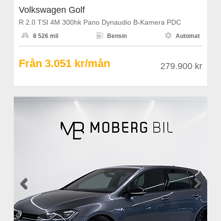
Volkswagen Golf
R 2.0 TSI 4M 300hk Pano Dynaudio B-Kamera PDC



8 526 mil
Bensin
Automat
Från 3.051 kr/mån
279.900 kr

