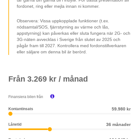
18" Fälgar
fordonet, ring eller mejla innan ni kommer.
Farthållare
Observera: Vissa uppkopplade funktioner (t.ex.
12V-uttag
nödsamtal/SOS, fjärrstyrning av värme och lås,
appstyrning) kan påverkas eller sluta fungera när 2G- och
USB-uttag
3G-näten avvecklas i Sverige från slutet av 2025 och
Sätesvärme
pågår fram till 2027. Kontrollera med fordonstillverkaren
eller säljare om denna bil är berörd.
Elspeglar
Elhissar
ISOFIX
Från
3.269
kr / månad
Mugghållare

Svensksåld
Finansiera bilen från
Leasebar till företag
59.980 kr
Kontantinsats
MOMS/VAT
36 månader
Lånetid