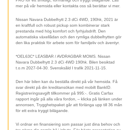
Nissan Connect
mer på vår hemsida eller kontakta oss så berättar vi mer.
Navigation/GPS
Apple CarPlay
Nissan Navara Dubbelhytt 2.3 dCi 4WD, 190hk, 2021 är
en kraftfull och robust pickup som kombinerar stark
Android Auto
prestanda med hög komfort och fyrhjulsdrift. Den
automatiska växellådan och den rymliga dubbelhytten gör
Elstol Förare
den lika praktisk för arbete som för familjeliv och äventyr.
LED-ramp
*OEL63C* LEASBAR / AVDRAGBAR MOMS. Nissan
Multifunktionsratt
Navara Dubbelhytt 2.3 dCi 4WD 190hk. Bilen besiktad
Infällbara sidospeglar
t.o.m 2027-04-30. Svensksåld I trafik 2021-11-15.
Sidosteg
Den här bilen kan du beställa direkt på vår hemsida. Få
Bluetooth
svar direkt på din kreditansökan med mobilt BankID.
Registreringsavgift tillkommer på 995:-. Gratis Carfax
Klädsel (halvskinn)
rapport ingår på alla våra fordon, – klicka på länken under
annonsen, Trygghetspaket går att förlänga upp till 36 mån
ACC
för ett extra tryggt bilägande.
Avbländande backspegel
Vi ordnar en finansiering som passar just dina behov och
Digitalradio (DAB)
tar gärna din gamla bil i inbyte. För bästa presentation av