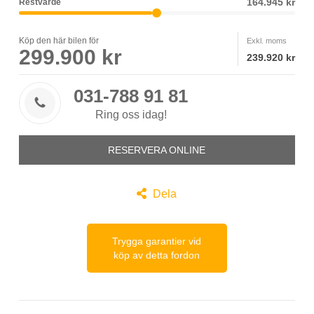
164.945 kr
Restvärde
Köp den här bilen för
Exkl. moms
299.900 kr
239.920 kr
031-788 91 81

Ring oss idag!
RESERVERA ONLINE

Dela
Trygga garantier vid
köp av detta fordon