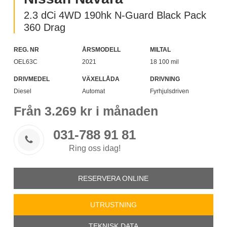
2.3 dCi 4WD 190hk N-Guard Black Pack
360 Drag
REG. NR
ÅRSMODELL
MILTAL
OEL63C
2021
18 100 mil
DRIVMEDEL
VÄXELLÅDA
DRIVNING
Diesel
Automat
Fyrhjulsdriven
Från
3.269
kr i månaden
031-788 91 81

Ring oss idag!
RESERVERA ONLINE
UTRUSTNING
TEKNISK DATA