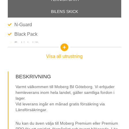
BILENS SKICK
N-Guard
Black Pack
Fyrhjulsdrift
Flak med överdrag
Visa all utrustning
Glastaklucka
Dragkrok (fast)
BESKRIVNING
360° kamera
Varmt välkommen till Moberg Bil Göteborg. Vi erbjuder
Parkeringssensorer (bak)
hemleverans inom hela landet, gäller samtliga fordon i
lager.
Parkeringsvärmare med fjärr
Vid leverans ingår en månad gratis försäkring via
Länsförsäkringar.
Tonade rutor bak
Keyless Go
Nu kan du även välja till Moberg Premium eller Premium
PRO för ett smidigt, förmånligt och tryggt bilägande. Läs