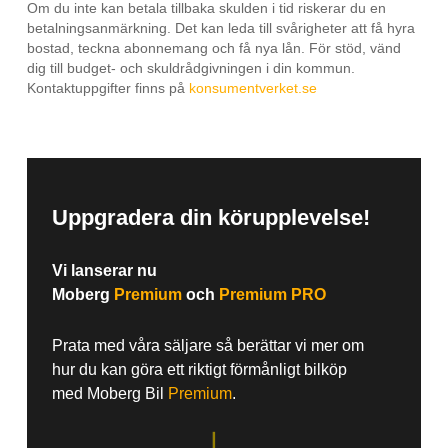
Om du inte kan betala tillbaka skulden i tid riskerar du en
betalningsanmärkning. Det kan leda till svårigheter att få hyra
bostad, teckna abonnemang och få nya lån. För stöd, vänd
dig till budget- och skuldrådgivningen i din kommun.
Kontaktuppgifter finns på
konsumentverket.se
Uppgradera din körupplevelse!
Vi lanserar nu
Moberg
Premium
och
Premium PRO
Prata med våra säljare så berättar vi mer om
hur du kan göra ett riktigt förmånligt bilköp
med Moberg Bil
Premium
.