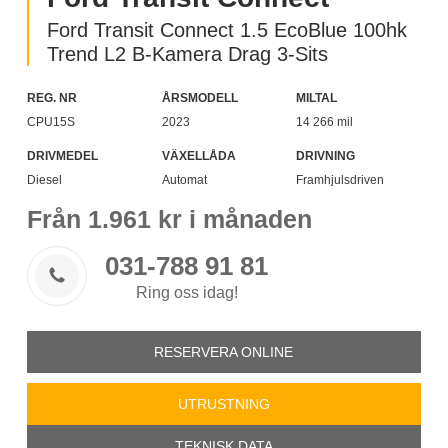
Ford Transit Connect 1.5 EcoBlue 100hk
Trend L2 B-Kamera Drag 3-Sits
REG. NR
ÅRSMODELL
MILTAL
CPU15S
2023
14 266 mil
DRIVMEDEL
VÄXELLÅDA
DRIVNING
Diesel
Automat
Framhjulsdriven
Från
1.961
kr i månaden
031-788 91 81

Ring oss idag!
RESERVERA ONLINE
UTRUSTNING
TEKNISK DATA