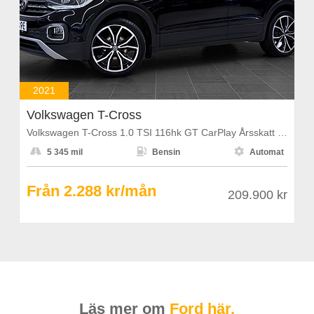
2021
Volkswagen T-Cross
Volkswagen T-Cross 1.0 TSI 116hk GT CarPlay Årsskatt 1108kr



5 345 mil
Bensin
Automat
Från 2.288 kr/mån
209.900 kr
Läs mer om
Ford här.