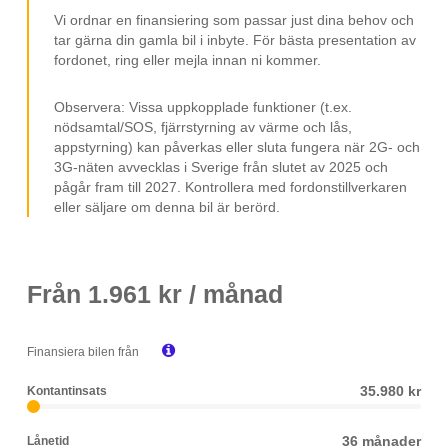
Leasebar till företag
Vi ordnar en finansiering som passar just dina behov och
tar gärna din gamla bil i inbyte. För bästa presentation av
MOMS/VAT.
fordonet, ring eller mejla innan ni kommer.
Observera: Vissa uppkopplade funktioner (t.ex.
nödsamtal/SOS, fjärrstyrning av värme och lås,
appstyrning) kan påverkas eller sluta fungera när 2G- och
3G-näten avvecklas i Sverige från slutet av 2025 och
pågår fram till 2027. Kontrollera med fordonstillverkaren
eller säljare om denna bil är berörd.
Från
1.961
kr / månad

Finansiera bilen från
35.980 kr
Kontantinsats
36 månader
Lånetid