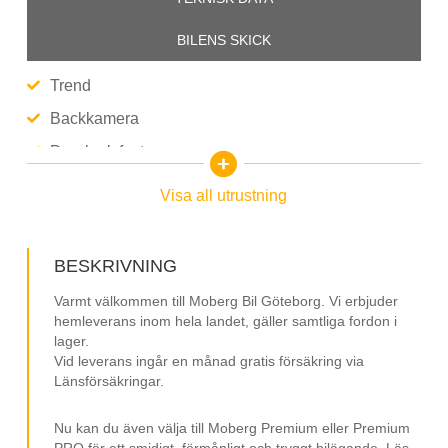
BILENS SKICK
Trend
Backkamera
Dragkrok fast
Eluppvärmd vindruta
Visa all utrustning
16” fälgar
3-sits
BESKRIVNING
L2
Varmt välkommen till Moberg Bil Göteborg. Vi erbjuder
Sidodörr
hemleverans inom hela landet, gäller samtliga fordon i
lager.
Baklucka
Vid leverans ingår en månad gratis försäkring via
Länsförsäkringar.
Stolsvärme
2 klimatzoner ACC
Nu kan du även välja till Moberg Premium eller Premium
PRO för ett smidigt, förmånligt och tryggt bilägande. Läs