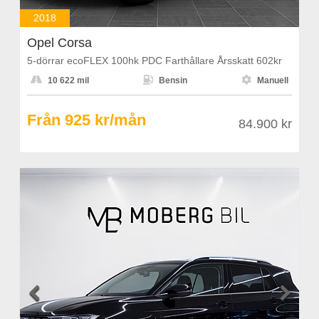
2018
Opel Corsa
5-dörrar ecoFLEX 100hk PDC Farthållare Årsskatt 602kr



10 622 mil
Bensin
Manuell
Från 925 kr/mån
84.900 kr

