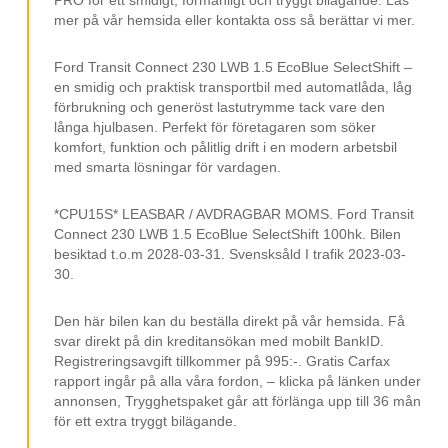
Parkeringssensorer
mer på vår hemsida eller kontakta oss så berättar vi mer.
Körläge
Avbländad backspegel
Ford Transit Connect 230 LWB 1.5 EcoBlue SelectShift –
en smidig och praktisk transportbil med automatlåda, låg
LED-strålkastare
förbrukning och generöst lastutrymme tack vare den
långa hjulbasen. Perfekt för företagaren som söker
Multifunktionsratt
komfort, funktion och pålitlig drift i en modern arbetsbil
Farthållare
med smarta lösningar för vardagen.
Digitalradio DAB
*CPU15S* LEASBAR / AVDRAGBAR MOMS. Ford Transit
Elspeglar
Connect 230 LWB 1.5 EcoBlue SelectShift 100hk. Bilen
besiktad t.o.m 2028-03-31. Svensksåld I trafik 2023-03-
Elhissar
30.
Bluetooth
Den här bilen kan du beställa direkt på vår hemsida. Få
Färddator
svar direkt på din kreditansökan med mobilt BankID.
Registreringsavgift tillkommer på 995:-. Gratis Carfax
12 V-uttag
rapport ingår på alla våra fordon, – klicka på länken under
ISOFIX
annonsen, Trygghetspaket går att förlänga upp till 36 mån
för ett extra tryggt bilägande.
Svensksåld