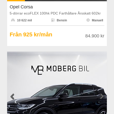
Opel Corsa
5-dörrar ecoFLEX 100hk PDC Farthållare Årsskatt 602kr



10 622 mil
Bensin
Manuell
Från 925 kr/mån
84.900 kr

