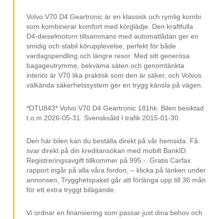
Rattvärme
Parkeringsvärmare
Volvo V70 D4 Geartronic är en klassisk och rymlig kombi
som kombinerar komfort med körglädje. Den kraftfulla
Eluppvärmd vindruta
D4-dieselmotorn tillsammans med automatlådan ger en
smidig och stabil körupplevelse, perfekt för både
Stolsvärme Fram Och Bak
vardagspendling och längre resor. Med sitt generösa
2 Klimatzoner ACC
bagageutrymme, bekväma säten och genomtänkta
interiör är V70 lika praktisk som den är säker, och Volvos
Multifunktionsratt
välkända säkerhetssystem ger en trygg känsla på vägen.
Parkeringssensorer
*OTU843* Volvo V70 D4 Geartronic 181hk. Bilen besiktad
Infällbara Sidospeglar
t.o.m 2026-05-31. Svensksåld I trafik 2015-01-30.
Avbländad Backspegel
Den här bilen kan du beställa direkt på vår hemsida. Få
USB Uttag
svar direkt på din kreditansökan med mobilt BankID.
Registreringsavgift tillkommer på 995:-. Gratis Carfax
Aux Uttag
rapport ingår på alla våra fordon, – klicka på länken under
Bluetooth
annonsen, Trygghetspaket går att förlänga upp till 36 mån
för ett extra tryggt bilägande.
Elhissar
Elspeglar
Vi ordnar en finansiering som passar just dina behov och