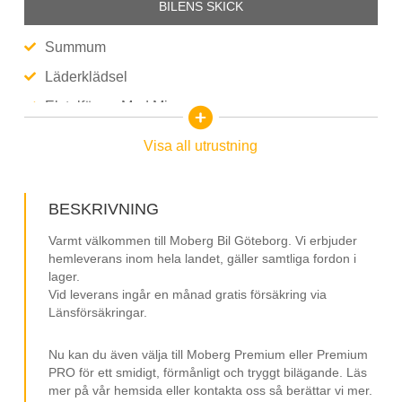
BILENS SKICK
Summum
Läderklädsel
Elstolförare Med Minne
Glastaklucka
Visa all utrustning
Farthållare Adaptiv
Navigation/GPS
BESKRIVNING
BLIS
Varmt välkommen till Moberg Bil Göteborg. Vi erbjuder
Lane Assist
hemleverans inom hela landet, gäller samtliga fordon i
lager.
Kollisionsvarning
Vid leverans ingår en månad gratis försäkring via
Länsförsäkringar.
Keyless Go
Dragkrok Fast
Nu kan du även välja till Moberg Premium eller Premium
Elmanövrerad Baklucka
PRO för ett smidigt, förmånligt och tryggt bilägande. Läs
mer på vår hemsida eller kontakta oss så berättar vi mer.