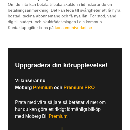
Om du inte kan betala tillbaka skulden i tid riskerar du en
betalningsanmärkning. Det kan leda till svårigheter att få hyra
bostad, teckna abonnemang och få nya lån. För stöd, vänd
dig till budget- och skuldrådgivningen i din kommun.
Kontaktuppgifter finns på
konsumentverket.se
Uppgradera din körupplevelse!
Vi lanserar nu
Moberg
Premium
och
Premium PRO
Prata med våra säljare så berättar vi mer om
hur du kan göra ett riktigt förmånligt bilköp
med Moberg Bil
Premium
.