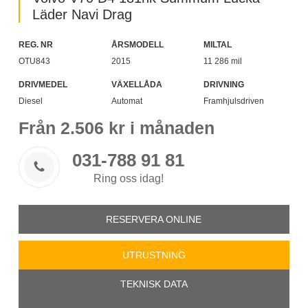
Läder Navi Drag
REG. NR
ÅRSMODELL
MILTAL
OTU843
2015
11 286 mil
DRIVMEDEL
VÄXELLÅDA
DRIVNING
Diesel
Automat
Framhjulsdriven
Från
2.506
kr i månaden
031-788 91 81

Ring oss idag!
RESERVERA ONLINE
UTRUSTNING
TEKNISK DATA