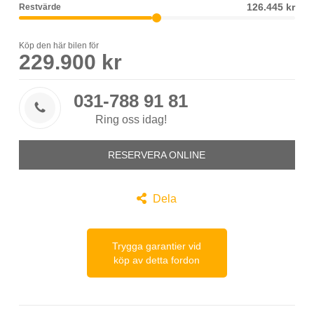
126.445 kr
Restvärde
Köp den här bilen för
229.900 kr
031-788 91 81

Ring oss idag!
RESERVERA ONLINE

Dela
Trygga garantier vid
köp av detta fordon