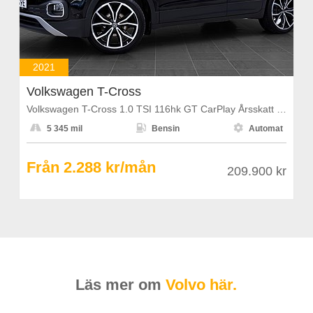
2021
Volkswagen T-Cross
Volkswagen T-Cross 1.0 TSI 116hk GT CarPlay Årsskatt 1108kr



5 345 mil
Bensin
Automat
Från 2.288 kr/mån
209.900 kr
Läs mer om
Volvo här.