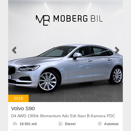


2018
Volvo S90
D4 AWD 190hk Momentum Adv Edt Navi B-Kamera PDC



18 001 mil
Diesel
Automat