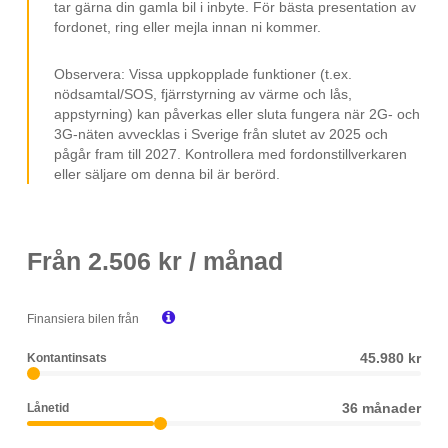
tar gärna din gamla bil i inbyte. För bästa presentation av
17” Fälgar
fordonet, ring eller mejla innan ni kommer.
Isofix
Observera: Vissa uppkopplade funktioner (t.ex.
12 V Uttag
nödsamtal/SOS, fjärrstyrning av värme och lås,
Trötthetsvarnare
appstyrning) kan påverkas eller sluta fungera när 2G- och
3G-näten avvecklas i Sverige från slutet av 2025 och
Svensksåld
pågår fram till 2027. Kontrollera med fordonstillverkaren
eller säljare om denna bil är berörd.
Från
2.506
kr / månad

Finansiera bilen från
45.980 kr
Kontantinsats
36 månader
Lånetid