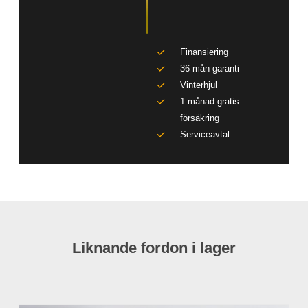
Finansiering
36 mån garanti
Vinterhjul
1 månad gratis
försäkring
Serviceavtal
Liknande fordon i lager