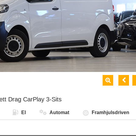


tt Drag CarPlay 3-Sits
El
Automat
Framhjulsdriven
