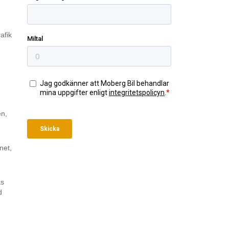
afik
en,
net,
as
d