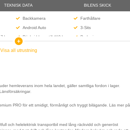
TEKNISK DATA
BILENS SKICK
Backkamera
Farthållare
Android Auto
3-Sits
317 km
Räckvidd upp till 419 km
Parkeringssensorer
Stad (WLTP)
Visa all utrustning
Stolsvärme
Elhissar
Bluetooth
USB Uttag
Svensksåld
Leasebar Till Företag
uder hemleverans inom hela landet, gäller samtliga fordon i lager.
 Länsförsäkringar.
emium PRO för ett smidigt, förmånligt och tryggt bilägande. Läs mer på
ull och helelektrisk transportbil med lång räckvidd och generöst