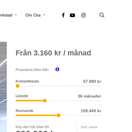
search
facebook
youtube
instagram
rkstad
Om Oss
Från
3.160
kr / månad

Finansiera bilen från
57.980 kr
Kontantinsats
36 månader
Lånetid
159.445 kr
Restvärde
Köp den här bilen för
Exkl. moms