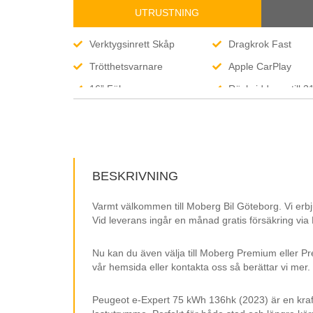
UTRUSTNING
Verktygsinrett Skåp
Dragkrok Fast
Trötthetsvarnare
Apple CarPlay
16” Fälgar
Räckvidd upp till 
(WLTP)
Baklucka
Sidodörr
Elspeglar
Körläge
12 V Uttag
Isofix
BESKRIVNING
MOMS/VAT
Varmt välkommen till Moberg Bil Göteborg. Vi erbj
Vid leverans ingår en månad gratis försäkring via
Nu kan du även välja till Moberg Premium eller Pr
vår hemsida eller kontakta oss så berättar vi mer.
Peugeot e-Expert 75 kWh 136hk (2023) är en kraftf