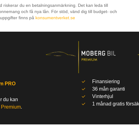
id riskerar du en betalningsanmärkning. Det kan leda till
onnemang och få nya lån. För stöd, vänd dig till budget- och
uppgifter finns på
konsumentverket.se
Finansiering
um PRO
36 mån garanti
Vinterhjul
ur du kan
1 månad gratis försäk
l
Premium
.