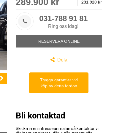
289.900 kr
231.920 kr
031-788 91 81

Ring oss idag!
RESERVERA ONLINE

Dela

Trygga garantier vid
köp av detta fordon