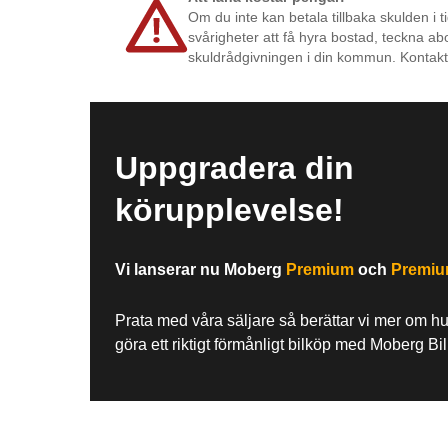
Om du inte kan betala tillbaka skulden i t
svårigheter att få hyra bostad, teckna ab
skuldrådgivningen i din kommun. Kontakt
Uppgradera din
körupplevelse!
Vi lanserar nu Moberg
Premium
och
Premi
Prata med våra säljare så berättar vi mer om h
göra ett riktigt förmånligt bilköp med Moberg Bi