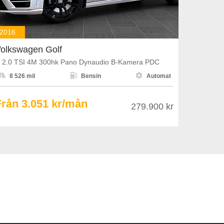
2016
olkswagen Golf
 2.0 TSI 4M 300hk Pano Dynaudio B-Kamera PDC



8 526 mil
Bensin
Automat
Från 3.051 kr/mån
279.900 kr