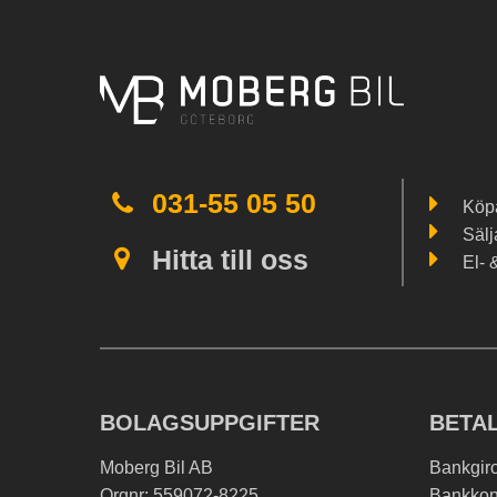
031-55 05 50
Köpa
Sälj
Hitta till oss
El- 
BOLAGSUPPGIFTER
BETA
Moberg Bil AB
Bankgir
Orgnr: 559072-8225
Bankkon