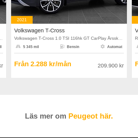
2021
Volkswagen T-Cross
V
ecoFLEX 100hk PDC Farthållare Årsskatt 602kr
Volkswagen T-Cross 1.0 TSI 116hk GT CarPlay Årsskatt 1108kr
R



l
5 345 mil
Bensin
Automat
Från 2.288 kr/mån
kr
209.900 kr
Läs mer om
Peugeot här.