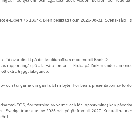
ningar, med tyst drift och låga kostnader. Modern bekväm och redo att
Expert 75 136hk. Bilen besiktad t.o.m 2026-08-31. Svensksåld I tr
da. Få svar direkt på din kreditansökan med mobilt BankID.
rfax rapport ingår på alla våra fordon, – klicka på länken under annons
 ett extra tryggt bilägande.
ov och tar gärna din gamla bil i inbyte. För bästa presentation av fordo
ödsamtal/SOS, fjärrstyrning av värme och lås, appstyrning) kan påverk
 i Sverige från slutet av 2025 och pågår fram till 2027. Kontrollera me
erörd.