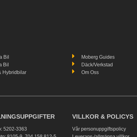
 Bil
Moberg Guides
a Bil
Däck/Verkstad
& Hybridbilar
Om Oss
LNINGSUPPGIFTER
VILLKOR & POLICYS
o: 5202-3363
Vår personuppgiftspolicy
to: 8105-9, 704 158 812-5
Leverans-/allmänna villkor