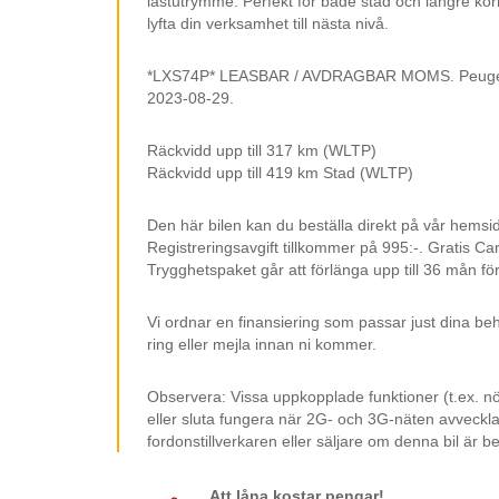
lastutrymme. Perfekt för både stad och längre kör
lyfta din verksamhet till nästa nivå.
*LXS74P* LEASBAR / AVDRAGBAR MOMS. Peugeot e-
2023-08-29.
Räckvidd upp till 317 km (WLTP)
Räckvidd upp till 419 km Stad (WLTP)
Den här bilen kan du beställa direkt på vår hemsi
Registreringsavgift tillkommer på 995:-. Gratis Ca
Trygghetspaket går att förlänga upp till 36 mån för
Vi ordnar en finansiering som passar just dina beh
ring eller mejla innan ni kommer.
Observera: Vissa uppkopplade funktioner (t.ex. n
eller sluta fungera när 2G- och 3G-näten avvecklas
fordonstillverkaren eller säljare om denna bil är b
Att låna kostar pengar!