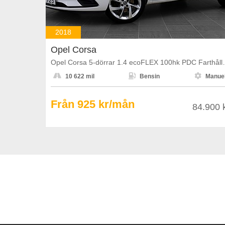
2018
Opel Corsa
Opel Corsa 5-dörrar 1.4 



10 622 mil
Bensin
Manuel
Från 925 kr/mån
84.900 