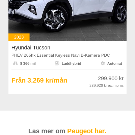
2023
Hyundai Tucson
PHEV 265hk Essential Keyless Navi B-Kamera PDC



8 366 mil
Laddhybrid
Automat
299.900 kr
Från 3.269 kr/mån
239.920 kr
ex. moms
Läs mer om
Peugeot här.