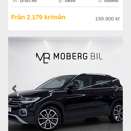



18 001 mil
Diesel
Automat
Från 2.179 kr/mån
199.900 kr

