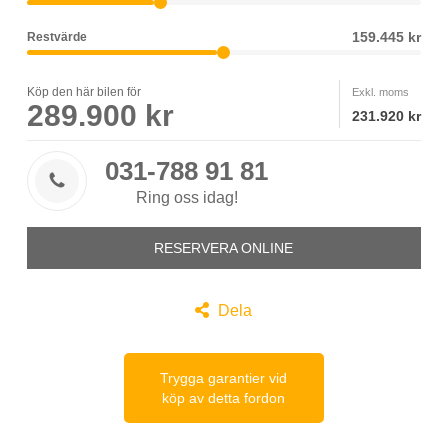
159.445 kr
Restvärde
Köp den här bilen för
Exkl. moms
289.900 kr
231.920 kr
031-788 91 81

Ring oss idag!
RESERVERA ONLINE

Dela
Trygga garantier vid
köp av detta fordon