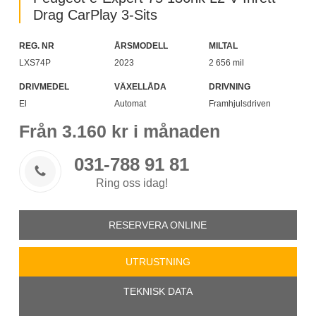
Drag CarPlay 3-Sits
REG. NR
ÅRSMODELL
MILTAL
LXS74P
2023
2 656 mil
DRIVMEDEL
VÄXELLÅDA
DRIVNING
El
Automat
Framhjulsdriven
Från
3.160
kr i månaden
031-788 91 81

Ring oss idag!
RESERVERA ONLINE
UTRUSTNING
TEKNISK DATA