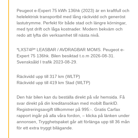
Baklucka
Sidodörr
Peugeot e-Expert 75 kWh 136hk (2023) är en kraftfull och
helelektrisk transportbil med lång räckvidd och generöst
Stolsvärme
lastutrymme. Perfekt för både stad och längre körningar,
med tyst drift och låga kostnader. Modern bekväm och
Elhissar
redo att lyfta din verksamhet till nästa nivå.
Elspeglar
*LXS74P* LEASBAR / AVDRAGBAR MOMS. Peugeot e-
Körläge
Expert 75 136hk. Bilen besiktad t.o.m 2026-08-31.
Bluetooth
Svensksåld I trafik 2023-08-29.
USB Uttag
Räckvidd upp till 317 km (WLTP)
12 V Uttag
Räckvidd upp till 419 km Stad (WLTP)
Isofix
Den här bilen kan du beställa direkt på vår hemsida. Få
Svensksåld
svar direkt på din kreditansökan med mobilt BankID.
Registreringsavgift tillkommer på 995:-. Gratis Carfax
Leasebar Till Företag
rapport ingår på alla våra fordon, – klicka på länken under
annonsen, Trygghetspaket går att förlänga upp till 36 mån
MOMS/VAT
för ett extra tryggt bilägande.