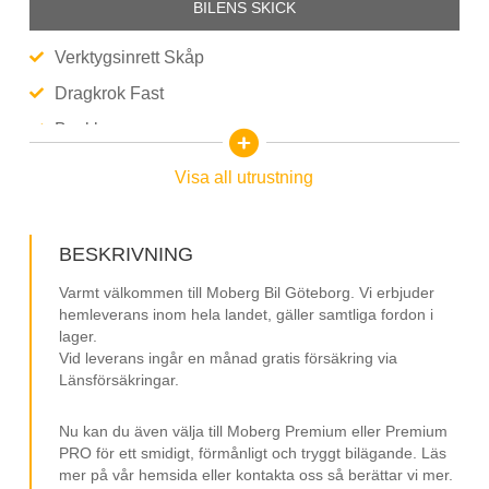
BILENS SKICK
Verktygsinrett Skåp
Dragkrok Fast
Backkamera
Farthållare
Visa all utrustning
Trötthetsvarnare
Apple CarPlay
BESKRIVNING
Android Auto
Varmt välkommen till Moberg Bil Göteborg. Vi erbjuder
3-Sits
hemleverans inom hela landet, gäller samtliga fordon i
lager.
16” Fälgar
Vid leverans ingår en månad gratis försäkring via
Länsförsäkringar.
Räckvidd upp till 317 km (WLTP)
Räckvidd upp till 419 km Stad (WLTP)
Nu kan du även välja till Moberg Premium eller Premium
Parkeringssensorer
PRO för ett smidigt, förmånligt och tryggt bilägande. Läs
mer på vår hemsida eller kontakta oss så berättar vi mer.