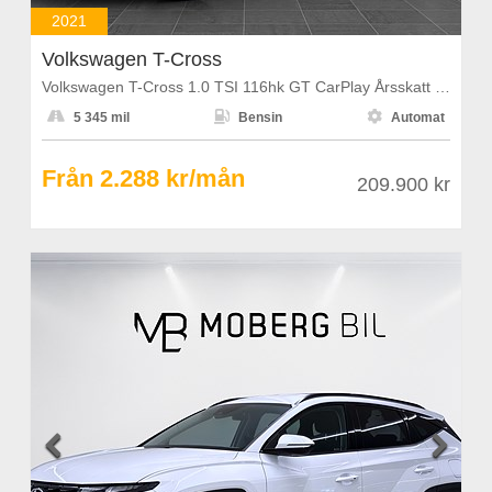
2021
Volkswagen T-Cross
Volkswagen T-Cross 1.0 TSI 116hk GT CarPlay Årsskatt 1108kr



5 345 mil
Bensin
Automat
Från 2.288 kr/mån
209.900 kr

