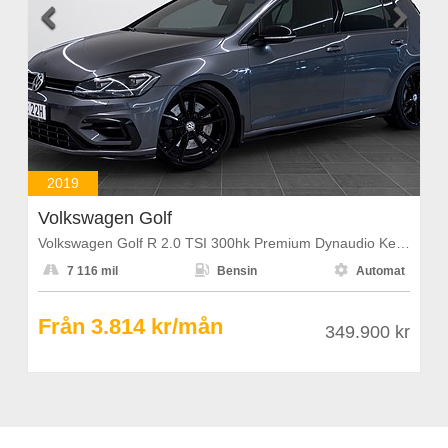


2019
Volkswagen Golf
Volkswagen Golf R 2.0 TSI 300hk Premium Dynaudio Keyless PDC



7 116 mil
Bensin
Automat
Från 3.814 kr/mån
349.900 kr