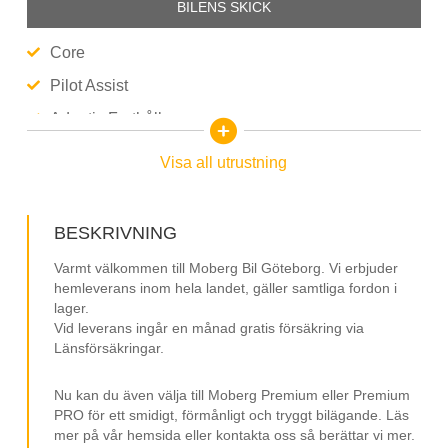
BILENS SKICK
Core
Pilot Assist
Adaptiv Farthållare
Utfällbar Dragkrok
Visa all utrustning
Elmanövrerad Baklucka
BLIS
BESKRIVNING
Lane Assist
Varmt välkommen till Moberg Bil Göteborg. Vi erbjuder
Digitalradio DAB
hemleverans inom hela landet, gäller samtliga fordon i
lager.
Navigation/GPS
Vid leverans ingår en månad gratis försäkring via
Länsförsäkringar.
Apple CarPlay
Android Auto
Nu kan du även välja till Moberg Premium eller Premium
Backkamera
PRO för ett smidigt, förmånligt och tryggt bilägande. Läs
mer på vår hemsida eller kontakta oss så berättar vi mer.