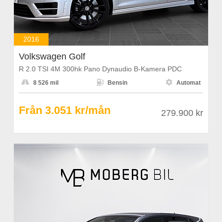
2016
Volkswagen Golf
R 2.0 TSI 4M 300hk Pano Dynaudio B-Kamera PDC



8 526 mil
Bensin
Automat
Från 3.051 kr/mån
279.900 kr