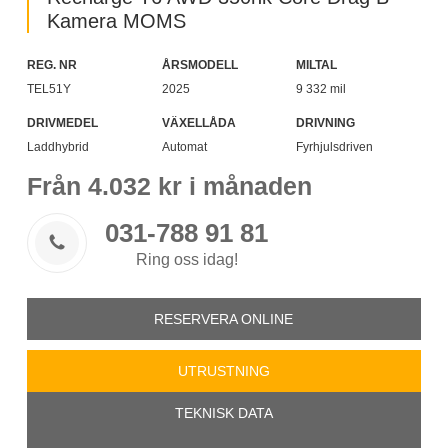
Kamera MOMS
REG. NR
ÅRSMODELL
MILTAL
TEL51Y
2025
9 332 mil
DRIVMEDEL
VÄXELLÅDA
DRIVNING
Laddhybrid
Automat
Fyrhjulsdriven
Från
4.032
kr i månaden
031-788 91 81

Ring oss idag!
RESERVERA ONLINE
UTRUSTNING
TEKNISK DATA