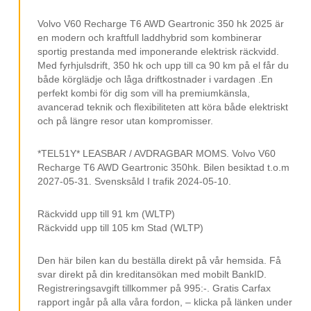
Keyless Go
Stolsvärme Fram Och Bak
Volvo V60 Recharge T6 AWD Geartronic 350 hk 2025 är
en modern och kraftfull laddhybrid som kombinerar
Rattvärme
sportig prestanda med imponerande elektrisk räckvidd.
Med fyrhjulsdrift, 350 hk och upp till ca 90 km på el får du
2 Klimatzoner ACC
både körglädje och låga driftkostnader i vardagen .En
Parkeringssensorer
perfekt kombi för dig som vill ha premiumkänsla,
avancerad teknik och flexibiliteten att köra både elektriskt
Infällbara Sidospeglar
och på längre resor utan kompromisser.
Multifunktionsratt
*TEL51Y* LEASBAR / AVDRAGBAR MOMS. Volvo V60
Avbländad Backspegel
Recharge T6 AWD Geartronic 350hk. Bilen besiktad t.o.m
2027-05-31. Svensksåld I trafik 2024-05-10.
Elhissar
Elspeglar
Räckvidd upp till 91 km (WLTP)
Räckvidd upp till 105 km Stad (WLTP)
18” Fälgar
12 V Uttag
Den här bilen kan du beställa direkt på vår hemsida. Få
svar direkt på din kreditansökan med mobilt BankID.
Isofix
Registreringsavgift tillkommer på 995:-. Gratis Carfax
Svensksåld
rapport ingår på alla våra fordon, – klicka på länken under