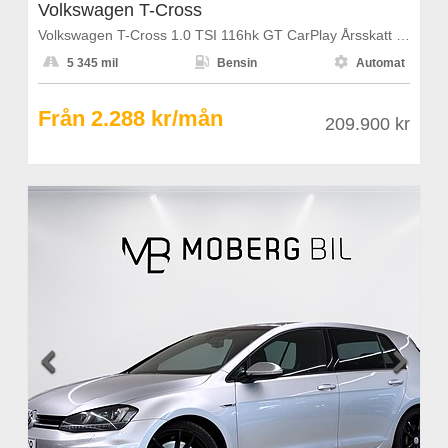
Volkswagen T-Cross
Volkswagen T-Cross 1.0 TSI 116hk GT CarPlay Årsskatt 1108kr



5 345 mil
Bensin
Automat
Från 2.288 kr/mån
209.900 kr

