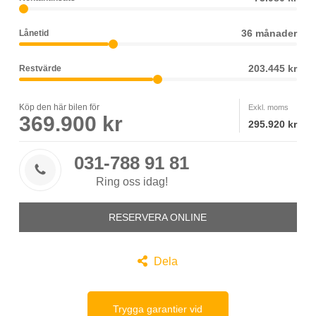
36 månader
Lånetid
203.445 kr
Restvärde
Köp den här bilen för
Exkl. moms
369.900 kr
295.920 kr
031-788 91 81

Ring oss idag!
RESERVERA ONLINE

Dela
Trygga garantier vid