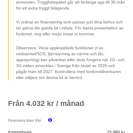
annonsen, Trygghetspaket går att förlänga upp till 36 mån
Leasebar Till Företag
för ett extra tryggt bilägande.
MOMS/VAT
Vi ordnar en finansiering som passar just dina behov och
tar gärna din gamla bil i inbyte. För bästa presentation av
fordonet, ring eller mejla innan ni kommer.
Observera: Vissa uppkopplade funktioner (t.ex.
nödsamtal/SOS, fjärrstyrning av värme och lås,
appstyrning) kan påverkas eller sluta fungera när 2G- och
3G-näten avvecklas i Sverige från slutet av 2025 och
pågår fram till 2027. Kontrollera med fordonstillverkaren
eller säljare om denna bil är berörd.
Från
4.032
kr / månad

Finansiera bilen från
73.980 kr
Kontantinsats