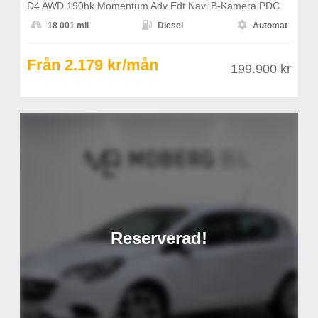
D4 AWD 190hk Momentum Adv Edt Navi B-Kamera PDC



18 001 mil
Diesel
Automat
Från 2.179 kr/mån
199.900 kr
Reserverad!