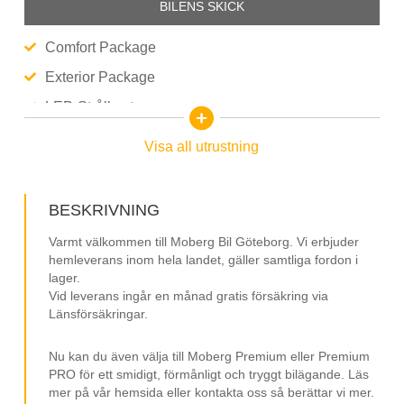
BILENS SKICK
Comfort Package
Exterior Package
LED Strålkastare
Parkeringsvärmare Med Fjärr
Visa all utrustning
Farthållare Adaptiv
Backkamera
BESKRIVNING
Apple CarPlay
Varmt välkommen till Moberg Bil Göteborg. Vi erbjuder
Android Auto
hemleverans inom hela landet, gäller samtliga fordon i
lager.
Dragkrok Fast
Vid leverans ingår en månad gratis försäkring via
Länsförsäkringar.
Parkeringssensorer
Klimatanläggning AC
Nu kan du även välja till Moberg Premium eller Premium
Front Assist
PRO för ett smidigt, förmånligt och tryggt bilägande. Läs
mer på vår hemsida eller kontakta oss så berättar vi mer.