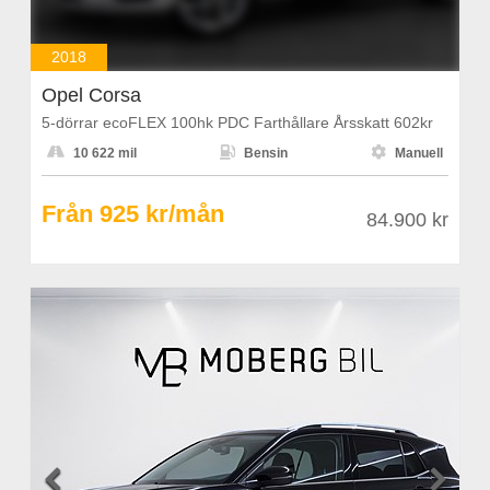
2018
Opel Corsa
5-dörrar ecoFLEX 100hk PDC Farthållare Årsskatt 602kr



10 622 mil
Bensin
Manuell
Från 925 kr/mån
84.900 kr

