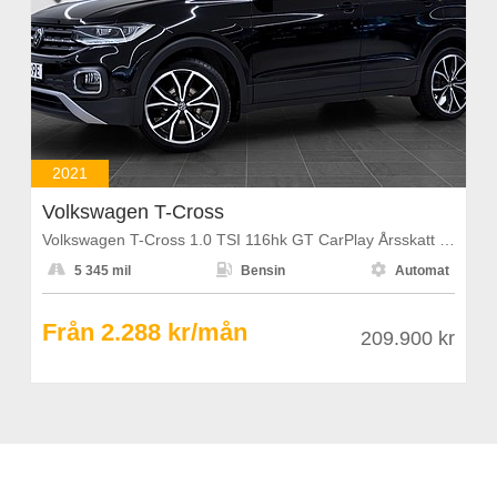
2021
Volkswagen T-Cross
Volkswagen T-Cross 1.0 TSI 116hk GT CarPlay Årsskatt 1108kr



5 345 mil
Bensin
Automat
Från 2.288 kr/mån
209.900 kr