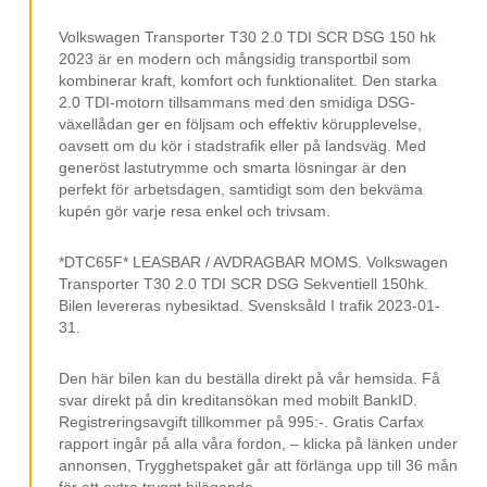
Trötthetsvarnare
Stolsvärme
Volkswagen Transporter T30 2.0 TDI SCR DSG 150 hk
2023 är en modern och mångsidig transportbil som
Multifunktionsratt
kombinerar kraft, komfort och funktionalitet. Den starka
2.0 TDI-motorn tillsammans med den smidiga DSG-
Avbländad Backspegel
växellådan ger en följsam och effektiv körupplevelse,
Sidodörr
oavsett om du kör i stadstrafik eller på landsväg. Med
generöst lastutrymme och smarta lösningar är den
Elhissar
perfekt för arbetsdagen, samtidigt som den bekväma
kupén gör varje resa enkel och trivsam.
Elspeglar
16” Fälgar
*DTC65F* LEASBAR / AVDRAGBAR MOMS. Volkswagen
Transporter T30 2.0 TDI SCR DSG Sekventiell 150hk.
12 V Uttag
Bilen levereras nybesiktad. Svensksåld I trafik 2023-01-
Svensksåld
31.
Leasebar Till Företag
Den här bilen kan du beställa direkt på vår hemsida. Få
MOMS/VAT
svar direkt på din kreditansökan med mobilt BankID.
Registreringsavgift tillkommer på 995:-. Gratis Carfax
rapport ingår på alla våra fordon, – klicka på länken under
annonsen, Trygghetspaket går att förlänga upp till 36 mån
för ett extra tryggt bilägande.