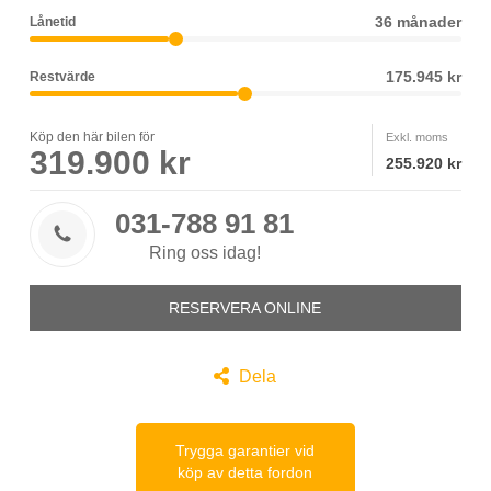
36 månader
Lånetid
175.945 kr
Restvärde
Köp den här bilen för
Exkl. moms
319.900 kr
255.920 kr
031-788 91 81

Ring oss idag!
RESERVERA ONLINE

Dela
Trygga garantier vid
köp av detta fordon