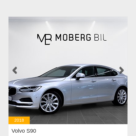


2018
Volvo S90