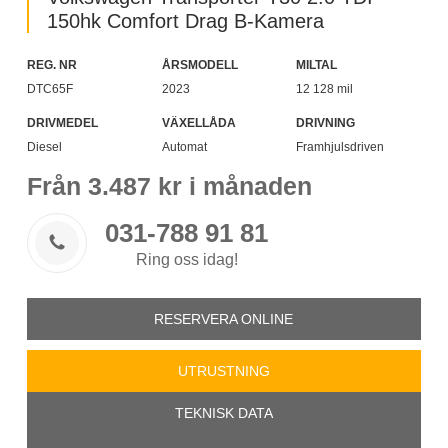
150hk Comfort Drag B-Kamera
REG. NR
ÅRSMODELL
MILTAL
DTC65F
2023
12 128 mil
DRIVMEDEL
VÄXELLÅDA
DRIVNING
Diesel
Automat
Framhjulsdriven
Från
3.487
kr i månaden
031-788 91 81

Ring oss idag!
RESERVERA ONLINE
UTRUSTNING
TEKNISK DATA