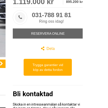
1.119.000 kr
895.200 kr
031-788 91 81

Ring oss idag!
RESERVERA ONLINE

Dela

Trygga garantier vid
köp av detta fordon