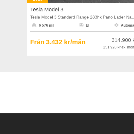
Tesla Model 3
Tesla Model 3 Standard Range 283h



6 576 mil
El
Automa
314.900 
Från 3.432 kr/mån
251.920 kr
ex. mo