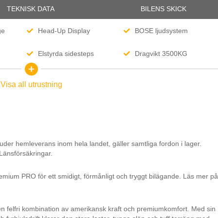
TEKNISK DATA
BILENS SKICK
ge
Head-Up Display
BOSE ljudsystem
Elstyrda sidesteps
Dragvikt 3500KG
Drive Mode Select
4X4 fyrhjulsdrift
Visa all utrustning
iew
2-zons klimatanläggning
Multifunktionsläderratt
Stolsvärme fram och bak
Rattvärme
isk
Växelpaddlar
Crew Cab
uder hemleverans inom hela landet, gäller samtliga fordon i lager.
 (ACC)
Airbags för förare och
Front Pedestrian Braking
 Länsförsäkringar.
passagerare
fri start
Nyckelfri öppning/låsning
Elstyrd bakläm
emium PRO för ett smidigt, förmånligt och tryggt bilägande. Läs mer på
Infotainment Premium
Bluetooth
13.4"
r fram
Elstol förare med minne
Elstol passagerare
n felfri kombination av amerikansk kraft och premiumkomfort. Med sin