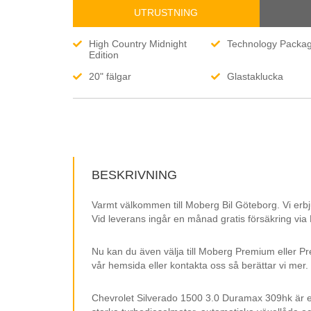
UTRUSTNING
High Country Midnight
Technology Packa
Edition
20" fälgar
Glastaklucka
Träpaneler interiört
Dragkrok
Rear Camera Mirror
360-kamera. Bed v
camera
Elinställning ratt
Svart innertak
BESKRIVNING
Tonade rutor
10-stegad automat
växellåda
Varmt välkommen till Moberg Bil Göteborg. Vi erbj
LED-kurvljus fram
Adaptiv farthållare
Vid leverans ingår en månad gratis försäkring via
Flakbelysning LED
Keyless Go – nyckel
Nu kan du även välja till Moberg Premium eller Pr
Lädersäten
Light Assist helljus
vår hemsida eller kontakta oss så berättar vi mer.
Höghastighets USB-
Parkeringssensore
Chevrolet Silverado 1500 3.0 Duramax 309hk är e
laddning
och bak