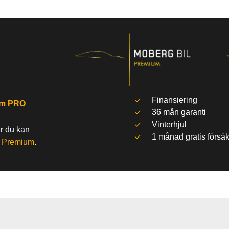
Finansiering
um PRO
36 mån garanti
Vinterhjul
ur du kan
1 månad gratis försäk
l
Premium
.