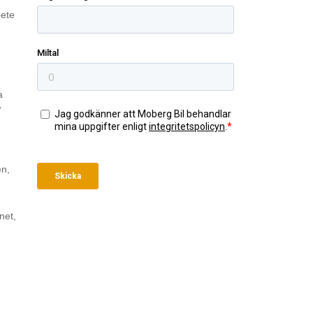
bete
a
w
en,
net,