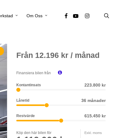
search
facebook
youtube
instagram
rkstad
Om Oss
Från
12.196
kr / månad

Finansiera bilen från
223.800 kr
Kontantinsats
36 månader
Lånetid
615.450 kr
Restvärde
Köp den här bilen för
Exkl. moms