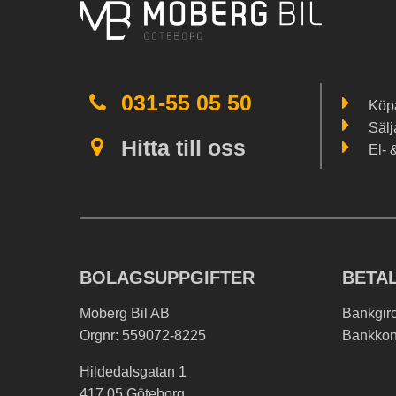
031-55 05 50
Köpa
Sälj
Hitta till oss
El- 
BOLAGSUPPGIFTER
BETA
Moberg Bil AB
Bankgir
Orgnr: 559072-8225
Bankkon
Hildedalsgatan 1
417 05 Göteborg