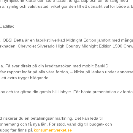
fyrhjulsdrift klarar den stora laster, tunga släp och tuff terräng med
rymlig och välutrustad, vilket gör den till ett utmärkt val för både ar
WD
Haptiskt säte fram
Apple CarPlay
Infällbara sidospeglar
Lane assist
Cadillac
 Detta är en fabrikstillverkad Midnight Edition jämfört med mång
knaden. Chevrolet Silverado High Country Midnight Edition 1500 Cre
da. Få svar direkt på din kreditansökan med mobilt BankID.
rfax rapport ingår på alla våra fordon, – klicka på länken under annons
 ett extra tryggt bilägande.
ov och tar gärna din gamla bil i inbyte. För bästa presentation av fordo
id riskerar du en betalningsanmärkning. Det kan leda till
onnemang och få nya lån. För stöd, vänd dig till budget- och
uppgifter finns på
konsumentverket.se