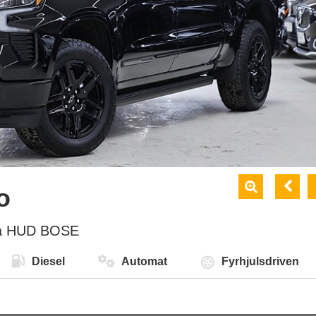


o
cka HUD BOSE
Diesel
Automat
Fyrhjulsdriven
