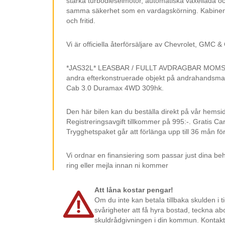
starka turbodieselmotor, automatiska växellåda och 
samma säkerhet som en vardagskörning. Kabinen är 
Ventilerade framstolar
2WD/4WD Auto/4
och fritid.
Hög/4WD
Android Auto
Spray-In Bedliner
Vi är officiella återförsäljare av Chevrolet, GMC & 
Skyltigenkänning
*JAS32L* LEASBAR / FULLT AVDRAGBAR MOMS. OBS!
andra efterkonstruerade objekt på andrahandsmar
Cab 3.0 Duramax 4WD 309hk.
Den här bilen kan du beställa direkt på vår hemsi
Registreringsavgift tillkommer på 995:-. Gratis Ca
Trygghetspaket går att förlänga upp till 36 mån för
Vi ordnar en finansiering som passar just dina beh
ring eller mejla innan ni kommer
Att låna kostar pengar!
Om du inte kan betala tillbaka skulden i t
svårigheter att få hyra bostad, teckna ab
skuldrådgivningen i din kommun. Kontakt