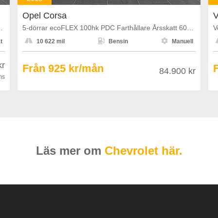
Opel Corsa
V
k Pano Läder Navi B-Kamera
5-dörrar ecoFLEX 100hk PDC Farthållare Årsskatt 602kr



t
10 622 mil
Bensin
Manuell
kr
Från 925 kr/mån
84.900 kr
ms
Läs mer om
Chevrolet här.