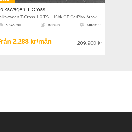
olkswagen T-Cross
Volkswagen T-Cross 1.0 TSI 116hk GT CarPlay Årsskatt 1108kr



5 345 mil
Bensin
Automat
Från 2.288 kr/mån
209.900 kr